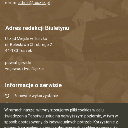
e-mail:
admin@toszek.pl
Adres redakcji Biuletynu
Urząd Miejski w Toszku
ul. Bolesława Chrobrego 2
44-180 Toszek
powiat gliwicki
województwo śląskie
Informacje o serwisie
Ponowne wykorzystanie
Udostępnianie informacji publicznej
W ramach naszej witryny stosujemy pliki cookies w celu
Mapa serwisu
świadczenia Państwu usług na najwyższym poziomie, w tym w
sposób dostosowany do indywidualnych potrzeb. Korzystanie z
Instrukcja obsługi
witryny bez zmiany ustawień dotyczących cookies oznacza, że