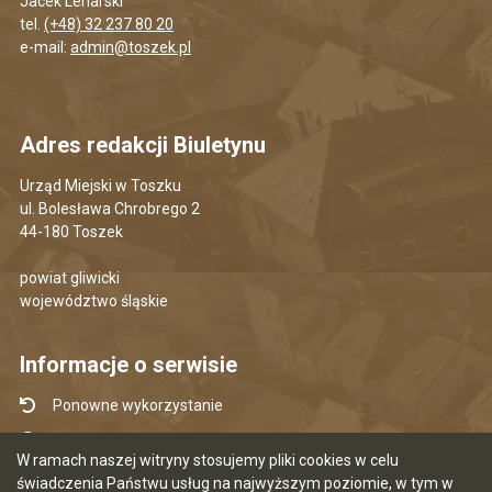
Jacek Lenarski
tel.
(+48) 32 237 80 20
e-mail:
admin@toszek.pl
Adres redakcji Biuletynu
Urząd Miejski w Toszku
ul. Bolesława Chrobrego 2
44-180 Toszek
powiat gliwicki
województwo śląskie
Informacje o serwisie
Ponowne wykorzystanie
Udostępnianie informacji publicznej
W ramach naszej witryny stosujemy pliki cookies w celu
Mapa serwisu
świadczenia Państwu usług na najwyższym poziomie, w tym w