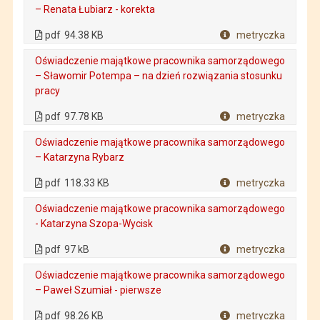
– Renata Łubiarz - korekta
. Plik w formacie: pdf
. Rozmiar pliku: 94.38 KB
. Otwiera się w nowej karcie.
pdf
94.38 KB
metryczka
Plik w formacie
Oświadczenie majątkowe pracownika samorządowego
– Sławomir Potempa – na dzień rozwiązania stosunku
pracy
. Plik w formacie: pdf
. Rozmiar pliku: 97.78 KB
. Otwiera się w nowej karcie.
pdf
97.78 KB
metryczka
Plik w formacie
Oświadczenie majątkowe pracownika samorządowego
– Katarzyna Rybarz
. Plik w formacie: pdf
. Rozmiar pliku: 118.33 KB
. Otwiera się w nowej karcie.
pdf
118.33 KB
metryczka
Plik w formacie
Oświadczenie majątkowe pracownika samorządowego
- Katarzyna Szopa-Wycisk
. Plik w formacie: pdf
. Rozmiar pliku: 97 kB
. Otwiera się w nowej karcie.
pdf
97 kB
metryczka
Plik w formacie
Oświadczenie majątkowe pracownika samorządowego
– Paweł Szumiał - pierwsze
. Plik w formacie: pdf
. Rozmiar pliku: 98.26 KB
. Otwiera się w nowej karcie.
pdf
98.26 KB
metryczka