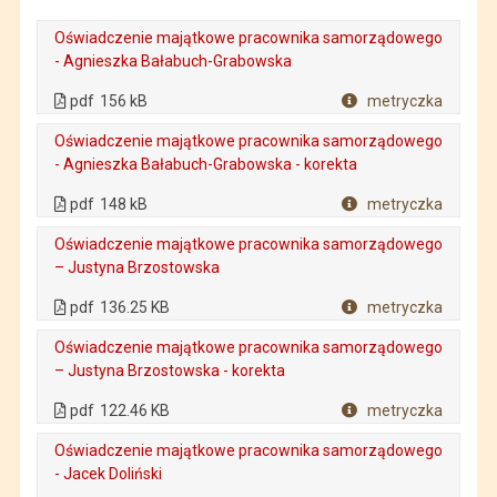
Oświadczenie majątkowe pracownika samorządowego
- Agnieszka Bałabuch-Grabowska
. Plik w formacie: pdf
. Rozmiar pliku: 156 kB
. Otwiera się w nowej karcie.
pdf
156 kB
metryczka
Plik w formacie
Oświadczenie majątkowe pracownika samorządowego
- Agnieszka Bałabuch-Grabowska - korekta
. Plik w formacie: pdf
. Rozmiar pliku: 148 kB
. Otwiera się w nowej karcie.
pdf
148 kB
metryczka
Plik w formacie
Oświadczenie majątkowe pracownika samorządowego
– Justyna Brzostowska
. Plik w formacie: pdf
. Rozmiar pliku: 136.25 KB
. Otwiera się w nowej karcie.
pdf
136.25 KB
metryczka
Plik w formacie
Oświadczenie majątkowe pracownika samorządowego
– Justyna Brzostowska - korekta
. Plik w formacie: pdf
. Rozmiar pliku: 122.46 KB
. Otwiera się w nowej karcie.
pdf
122.46 KB
metryczka
Plik w formacie
Oświadczenie majątkowe pracownika samorządowego
- Jacek Doliński