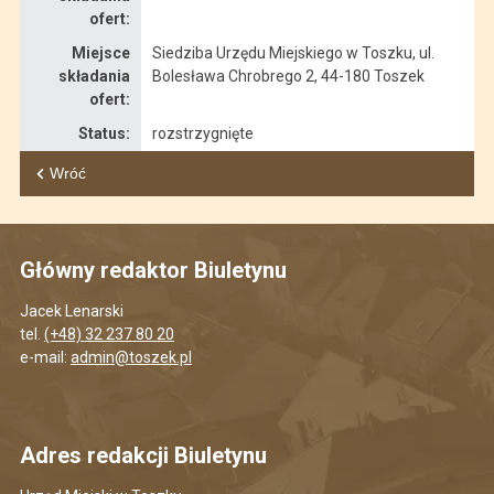
ofert:
Miejsce
Siedziba Urzędu Miejskiego w Toszku, ul.
składania
Bolesława Chrobrego 2, 44-180 Toszek
ofert:
Status:
rozstrzygnięte
Wróć
Główny redaktor Biuletynu
Jacek Lenarski
tel.
(+48) 32 237 80 20
e-mail:
admin@toszek.pl
Adres redakcji Biuletynu