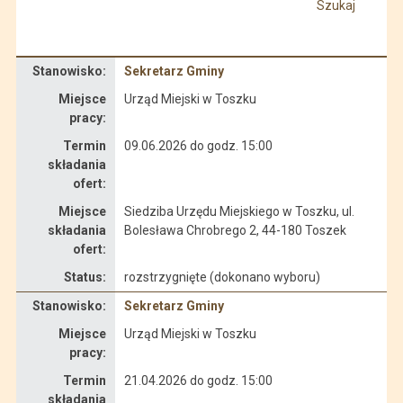
Szukaj
Dane dotyczące rekrutacji na stanowisko Sekretarz Gminy
Stanowisko:
Sekretarz Gminy
Miejsce
Urząd Miejski w Toszku
pracy:
Termin
09.06.2026 do godz. 15:00
składania
ofert:
Miejsce
Siedziba Urzędu Miejskiego w Toszku, ul.
składania
Bolesława Chrobrego 2, 44-180 Toszek
ofert:
Status:
rozstrzygnięte (dokonano wyboru)
Dane dotyczące rekrutacji na stanowisko Sekretarz Gminy
Stanowisko:
Sekretarz Gminy
Miejsce
Urząd Miejski w Toszku
pracy:
Termin
21.04.2026 do godz. 15:00
składania