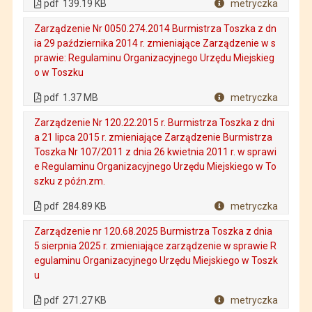
pdf
139.19 KB
metryczka
Plik w formacie
Zarządzenie Nr 0050.274.2014 Burmistrza Toszka z dn
ia 29 października 2014 r. zmieniające Zarządzenie w s
prawie: Regulaminu Organizacyjnego Urzędu Miejskieg
o w Toszku
. Plik w formacie: pdf
. Rozmiar pliku: 1.37 MB
. Otwiera się w nowej karcie.
pdf
1.37 MB
metryczka
Plik w formacie
Zarządzenie Nr 120.22.2015 r. Burmistrza Toszka z dni
a 21 lipca 2015 r. zmieniające Zarządzenie Burmistrza
Toszka Nr 107/2011 z dnia 26 kwietnia 2011 r. w sprawi
e Regulaminu Organizacyjnego Urzędu Miejskiego w To
szku z późn.zm.
. Plik w formacie: pdf
. Rozmiar pliku: 284.89 KB
. Otwiera się w nowej karcie.
pdf
284.89 KB
metryczka
Plik w formacie
Zarządzenie nr 120.68.2025 Burmistrza Toszka z dnia
5 sierpnia 2025 r. zmieniające zarządzenie w sprawie R
egulaminu Organizacyjnego Urzędu Miejskiego w Toszk
u
. Plik w formacie: pdf
. Rozmiar pliku: 271.27 KB
. Otwiera się w nowej karcie.
pdf
271.27 KB
metryczka
Plik w formacie