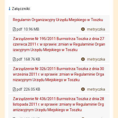
Załączniki:
Regulamin Organizacyjny Urzędu Miejskiego w Toszku
. Plik w formacie: pdf
. Rozmiar pliku: 10.96 MB
. Otwiera się w nowej karcie.
pdf
10.96 MB
metryczka
Plik w formacie
Zarządzenie Nr 195/2011 Burmistrza Toszka z dnia 27
czerwca 2011 r. w sprawie: zmian w Regulaminie Organ
izacyjnym Urzędu Miejskiego w Toszku
. Plik w formacie: pdf
. Rozmiar pliku: 168.76 KB
. Otwiera się w nowej karcie.
pdf
168.76 KB
metryczka
Plik w formacie
Zarządzenie Nr 326/2011 Burmistrza Toszka z dnia 30
września 2011 r. w sprawie: zmian w Regulaminie Orga
nizacyjnym Urzędu Miejskiego w Toszku
. Plik w formacie: pdf
. Rozmiar pliku: 226.05 KB
. Otwiera się w nowej karcie.
pdf
226.05 KB
metryczka
Plik w formacie
Zarządzenie Nr 436/2011 Burmistrza Toszka z dnia 28
listopada 2011 r. w sprawie: zmiany w Regulaminie Org
anizacyjnym Urzędu Miejskiego w Toszku
. Plik w formacie: pdf
. Rozmiar pliku: 139.19 KB
. Otwiera się w nowej karcie.