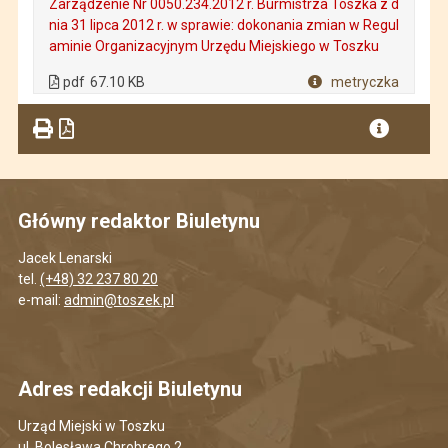
Zarządzenie Nr 0050.234.2012 r. Burmistrza Toszka z d
nia 31 lipca 2012 r. w sprawie: dokonania zmian w Regul
aminie Organizacyjnym Urzędu Miejskiego w Toszku
. Plik w formacie: pdf
. Rozmiar pliku: 67.10 KB
. Otwiera się w nowej karcie.
pdf
67.10 KB
metryczka
Plik w formacie
Główny redaktor Biuletynu
Jacek Lenarski
tel.
(+48) 32 237 80 20
e-mail:
admin@toszek.pl
Adres redakcji Biuletynu
Urząd Miejski w Toszku
ul. Bolesława Chrobrego 2