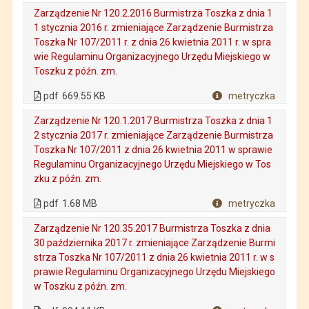
Zarządzenie Nr 120.2.2016 Burmistrza Toszka z dnia 1
1 stycznia 2016 r. zmieniające Zarządzenie Burmistrza
Toszka Nr 107/2011 r. z dnia 26 kwietnia 2011 r. w spra
wie Regulaminu Organizacyjnego Urzędu Miejskiego w
Toszku z późn. zm.
. Plik w formacie: pdf
. Rozmiar pliku: 669.55 KB
. Otwiera się w nowej karcie.
pdf
669.55 KB
metryczka
Plik w formacie
Zarządzenie Nr 120.1.2017 Burmistrza Toszka z dnia 1
2 stycznia 2017 r. zmieniające Zarządzenie Burmistrza
Toszka Nr 107/2011 z dnia 26 kwietnia 2011 w sprawie
Regulaminu Organizacyjnego Urzędu Miejskiego w Tos
zku z późn. zm.
. Plik w formacie: pdf
. Rozmiar pliku: 1.68 MB
. Otwiera się w nowej karcie.
pdf
1.68 MB
metryczka
Plik w formacie
Zarządzenie Nr 120.35.2017 Burmistrza Toszka z dnia
30 października 2017 r. zmieniające Zarządzenie Burmi
strza Toszka Nr 107/2011 z dnia 26 kwietnia 2011 r. w s
prawie Regulaminu Organizacyjnego Urzędu Miejskiego
w Toszku z późn. zm.
. Plik w formacie: pdf
. Rozmiar pliku: 994.11 KB
. Otwiera się w nowej karcie.