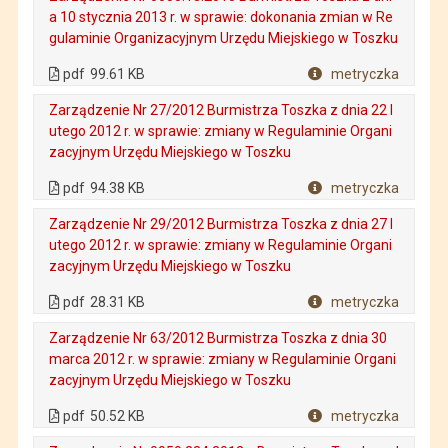
a 10 stycznia 2013 r. w sprawie: dokonania zmian w Re
gulaminie Organizacyjnym Urzędu Miejskiego w Toszku
. Plik w formacie: pdf
. Rozmiar pliku: 99.61 KB
. Otwiera się w nowej karcie.
pdf
99.61 KB
metryczka
Plik w formacie
Zarządzenie Nr 27/2012 Burmistrza Toszka z dnia 22 l
utego 2012 r. w sprawie: zmiany w Regulaminie Organi
zacyjnym Urzędu Miejskiego w Toszku
. Plik w formacie: pdf
. Rozmiar pliku: 94.38 KB
. Otwiera się w nowej karcie.
pdf
94.38 KB
metryczka
Plik w formacie
Zarządzenie Nr 29/2012 Burmistrza Toszka z dnia 27 l
utego 2012 r. w sprawie: zmiany w Regulaminie Organi
zacyjnym Urzędu Miejskiego w Toszku
. Plik w formacie: pdf
. Rozmiar pliku: 28.31 KB
. Otwiera się w nowej karcie.
pdf
28.31 KB
metryczka
Plik w formacie
Zarządzenie Nr 63/2012 Burmistrza Toszka z dnia 30
marca 2012 r. w sprawie: zmiany w Regulaminie Organi
zacyjnym Urzędu Miejskiego w Toszku
. Plik w formacie: pdf
. Rozmiar pliku: 50.52 KB
. Otwiera się w nowej karcie.
pdf
50.52 KB
metryczka
Plik w formacie