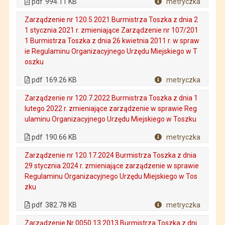
pdf
994.11 KB
metryczka
Plik w formacie
Zarządzenie nr 120.5.2021 Burmistrza Toszka z dnia 2
1 stycznia 2021 r. zmieniające Zarządzenie nr 107/201
1 Burmistrza Toszka z dnia 26 kwietnia 2011 r. w spraw
ie Regulaminu Organizacyjnego Urzędu Miejskiego w T
oszku
. Plik w formacie: pdf
. Rozmiar pliku: 169.26 KB
. Otwiera się w nowej karcie.
pdf
169.26 KB
metryczka
Plik w formacie
Zarządzenie nr 120.7.2022 Burmistrza Toszka z dnia 1
lutego 2022 r. zmieniające zarządzenie w sprawie Reg
ulaminu Organizacyjnego Urzędu Miejskiego w Toszku
. Plik w formacie: pdf
. Rozmiar pliku: 190.66 KB
. Otwiera się w nowej karcie.
pdf
190.66 KB
metryczka
Plik w formacie
Zarządzenie nr 120.17.2024 Burmistrza Toszka z dnia
29 stycznia 2024 r. zmieniające zarządzenie w sprawie
Regulaminu Organizacyjnego Urzędu Miejskiego w Tos
zku
. Plik w formacie: pdf
. Rozmiar pliku: 382.78 KB
. Otwiera się w nowej karcie.
pdf
382.78 KB
metryczka
Plik w formacie
Zarządzenie Nr 0050.13.2013 Burmistrza Toszka z dni