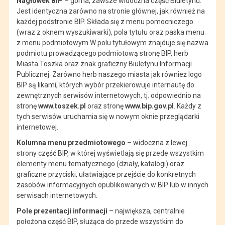
Nagłówek BIP
– górna, zawsze widoczna część Biuletynu.
Jest identyczna zarówno na stronie głównej, jak również na
każdej podstronie BIP. Składa się z menu pomocniczego
(wraz z oknem wyszukiwarki), pola tytułu oraz paska menu
z menu podmiotowym W polu tytułowym znajduje się nazwa
podmiotu prowadzącego podmiotową stronę BIP, herb
Miasta Toszka oraz znak graficzny Biuletynu Informacji
Publicznej. Zarówno herb naszego miasta jak również logo
BIP są likami, których wybór przekierowuje internautę do
zewnętrznych serwisów internetowych, tj. odpowiednio na
stronę
www.toszek.pl
oraz stronę
www.bip.gov.pl
. Każdy z
tych serwisów uruchamia się w nowym oknie przeglądarki
internetowej.
Kolumna menu przedmiotowego
– widoczna z lewej
strony część BIP, w której wyświetlają się przede wszystkim
elementy menu tematycznego (działy, katalogi) oraz
graficzne przyciski, ułatwiające przejście do konkretnych
zasobów informacyjnych opublikowanych w BIP lub w innych
serwisach internetowych.
Pole prezentacji informacji
– największa, centralnie
położona część BIP, służąca do przede wszystkim do