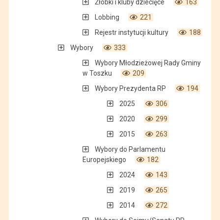
Żłobki i kluby dziecięce
163
Lobbing
221
Rejestr instytucji kultury
188
Wybory
333
Wybory Młodzieżowej Rady Gminy
w Toszku
209
Wybory Prezydenta RP
194
2025
306
2020
299
2015
263
Wybory do Parlamentu
Europejskiego
182
2024
143
2019
265
2014
272