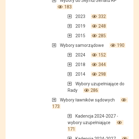
Wybory do Sejmu/Senatu RP
183
2023
332
2019
248
2015
285
Wybory samorządowe
190
2024
152
2018
344
2014
298
Wybory uzupełniające do
Rady
286
Wybory ławników sądowych
173
Kadencja 2024-2027 -
wybory uzupełniające
171
Kadencja 2024-2027