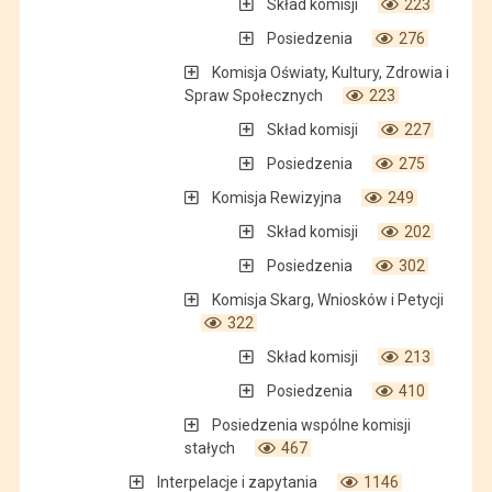
Skład komisji
223
Posiedzenia
276
Komisja Oświaty, Kultury, Zdrowia i
Spraw Społecznych
223
Skład komisji
227
Posiedzenia
275
Komisja Rewizyjna
249
Skład komisji
202
Posiedzenia
302
Komisja Skarg, Wniosków i Petycji
322
Skład komisji
213
Posiedzenia
410
Posiedzenia wspólne komisji
stałych
467
Interpelacje i zapytania
1146