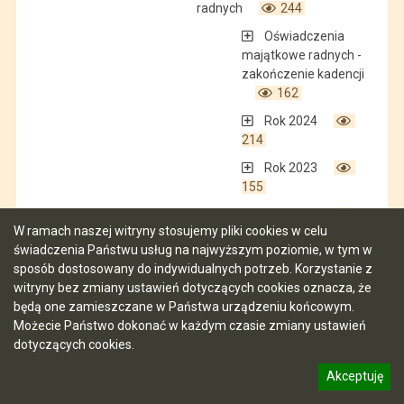
radnych
244
Oświadczenia
majątkowe radnych -
zakończenie kadencji
162
Rok 2024
214
Rok 2023
155
Rok 2022
W ramach naszej witryny stosujemy pliki cookies w celu
143
świadczenia Państwu usług na najwyższym poziomie, w tym w
Rok 2021
sposób dostosowany do indywidualnych potrzeb. Korzystanie z
143
witryny bez zmiany ustawień dotyczących cookies oznacza, że
będą one zamieszczane w Państwa urządzeniu końcowym.
Rok 2020
Możecie Państwo dokonać w każdym czasie zmiany ustawień
164
dotyczących cookies.
Protokoły z prac Komisji
1149
Akceptuję
informację o polityce prywatności
Sesje Rady Miejskiej