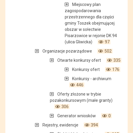
Miejscowy plan
zagospodarowania
przestrzennego dla części
gminy Toszek obejmującej
obszar w sołectwie
Pisarzowice w rejonie DK 94
(ulica Gliwicka)
97
Organizacje pozarządowe
502
Otwarte konkursy ofert
335
Konkursy ofert
176
Konkursy - archiwum
446
Oferty złożone w trybie
pozakonkursowym (małe granty)
306
Generator wniosków
0
Rejestry, ewidencje
394