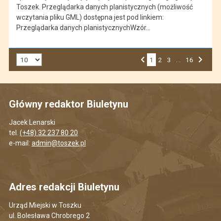
Toszek. Przeglądarka danych planistycznych (możliwość
wczytania pliku GML) dostępna jest pod linkiem:
Przeglądarka danych planistycznychWzór…
Liczba art. na stronie:
1
Przejdź do strony numer
2
Przejdź do strony numer
3
…
Przejdź do strony numer
16
Strona numer
Poprzednia strona
Następna strona
Główny redaktor Biuletynu
Jacek Lenarski
tel.
(+48) 32 237 80 20
e-mail:
admin@toszek.pl
Adres redakcji Biuletynu
Urząd Miejski w Toszku
ul. Bolesława Chrobrego 2