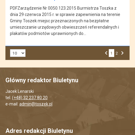
PDFZarządzenie Nr 0050.123.2015 Burmistrza Toszka z
dnia 29 czerwca 2015 r. w sprawie zapewnienia na terenie
Gminy Toszek miejsc przeznaczonych na bezpłatne
umieszczanie urzędowych obwieszczeń referendalnych i
plakatów podmiotów uprawnionych do…
Liczba art. na stronie:
1
Przejdź do strony numer
2
Strona numer
Poprzednia strona
Następna strona
Główny redaktor Biuletynu
Jacek Lenarski
tel.
(+48) 32 237 80 20
e-mail:
admin@toszek.pl
Adres redakcji Biuletynu