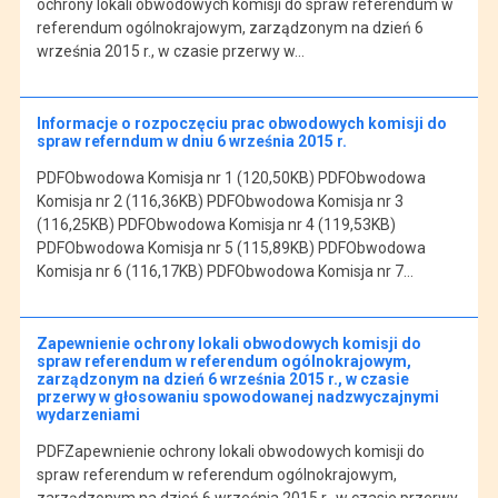
ochrony lokali obwodowych komisji do spraw referendum w
referendum ogólnokrajowym, zarządzonym na dzień 6
września 2015 r., w czasie przerwy w…
Informacje o rozpoczęciu prac obwodowych komisji do
spraw referndum w dniu 6 września 2015 r.
PDFObwodowa Komisja nr 1 (120,50KB) PDFObwodowa
Komisja nr 2 (116,36KB) PDFObwodowa Komisja nr 3
(116,25KB) PDFObwodowa Komisja nr 4 (119,53KB)
PDFObwodowa Komisja nr 5 (115,89KB) PDFObwodowa
Komisja nr 6 (116,17KB) PDFObwodowa Komisja nr 7…
Zapewnienie ochrony lokali obwodowych komisji do
spraw referendum w referendum ogólnokrajowym,
zarządzonym na dzień 6 września 2015 r., w czasie
przerwy w głosowaniu spowodowanej nadzwyczajnymi
wydarzeniami
PDFZapewnienie ochrony lokali obwodowych komisji do
spraw referendum w referendum ogólnokrajowym,
zarządzonym na dzień 6 września 2015 r., w czasie przerwy