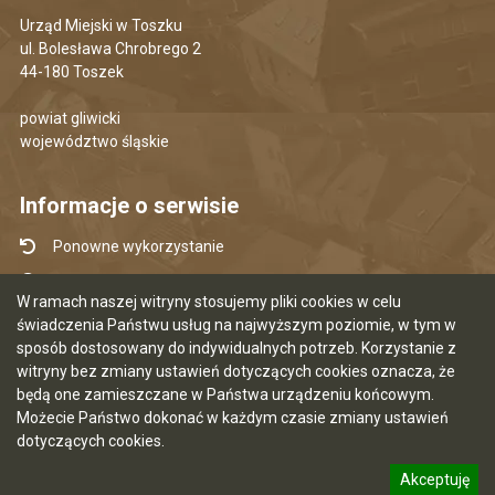
Urząd Miejski w Toszku
ul. Bolesława Chrobrego 2
44-180 Toszek
powiat gliwicki
województwo śląskie
Informacje o serwisie
Ponowne wykorzystanie
Udostępnianie informacji publicznej
W ramach naszej witryny stosujemy pliki cookies w celu
Mapa serwisu
świadczenia Państwu usług na najwyższym poziomie, w tym w
sposób dostosowany do indywidualnych potrzeb. Korzystanie z
Instrukcja obsługi
witryny bez zmiany ustawień dotyczących cookies oznacza, że
Statystyki oglądalności
będą one zamieszczane w Państwa urządzeniu końcowym.
Możecie Państwo dokonać w każdym czasie zmiany ustawień
Ostatnia aktualizacja BIP: 07.08.2026 12:50
dotyczących cookies.
Akceptuję
5.7.0 [120]
CMS i hosting: Logonet Sp. z o.o. w Bydgoszczy
informację o polityce prywatności