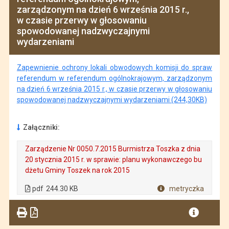
zarządzonym na dzień 6 września 2015 r.,
w czasie przerwy w głosowaniu
spowodowanej nadzwyczajnymi
wydarzeniami
Zapewnienie ochrony lokali obwodowych komisji do spraw
referendum w referendum ogólnokrajowym, zarządzonym
na dzień 6 września 2015 r., w czasie przerwy w głosowaniu
spowodowanej nadzwyczajnymi wydarzeniami (244,30KB)
Załączniki:
Zarządzenie Nr 0050.7.2015 Burmistrza Toszka z dnia
20 stycznia 2015 r. w sprawie: planu wykonawczego bu
dżetu Gminy Toszek na rok 2015
. Plik w formacie: pdf
. Rozmiar pliku: 244.30 KB
. Otwiera się w nowej karcie.
pdf
244.30 KB
metryczka
Plik w formacie