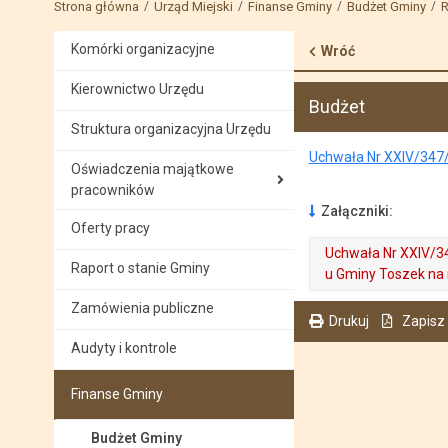
Strona główna
Urząd Miejski
Finanse Gminy
Budżet Gminy
R
Komórki organizacyjne
Wróć
Kierownictwo Urzędu
Budżet
Struktura organizacyjna Urzędu
Uchwała Nr XXIV/347/2
Oświadczenia majątkowe
pracowników
Załączniki:
Oferty pracy
Uchwała Nr XXIV/34
Raport o stanie Gminy
u Gminy Toszek na 
. Plik w formacie: pdf
. Rozmiar pliku: 4.70 MB
Zamówienia publiczne
. Otwiera się w nowej karcie.
Drukuj
Zapisz
. Ta sama treść dostępna jest na bieżącej stronie
Audyty i kontrole
Finanse Gminy
Budżet Gminy