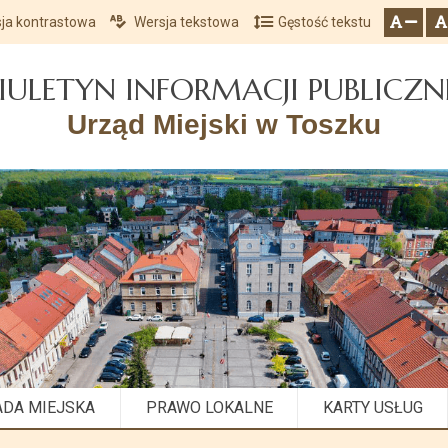
ja kontrastowa
Wersja tekstowa
Gęstość tekstu
Przejdź do głównego menu
Przejdź do mapy serwisu
Przejdź do treści
zresetuj
zmniejsz czcionkę
IULETYN INFORMACJI PUBLICZN
Urząd Miejski w Toszku
ADA MIEJSKA
PRAWO LOKALNE
KARTY USŁUG