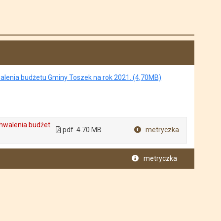
walenia budżetu Gminy Toszek na rok 2021. (4,70MB)
chwalenia budżet
pdf
4.70 MB
metryczka
Plik w formacie
metryczka