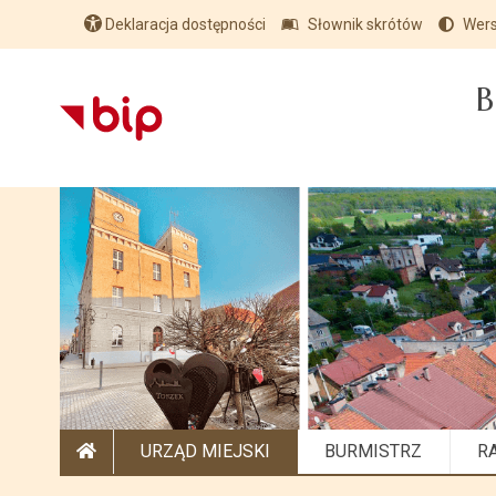
Deklaracja dostępności
Słownik skrótów
Wers
B
URZĄD MIEJSKI
BURMISTRZ
R
STRONA GŁÓWNA