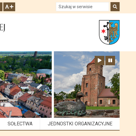
Szukaj w serwisie
Szukaj
zwiększ czcionkę
EJ
Zatrzymaj animację
Odtwórz animację
SOŁECTWA
JEDNOSTKI ORGANIZACYJNE