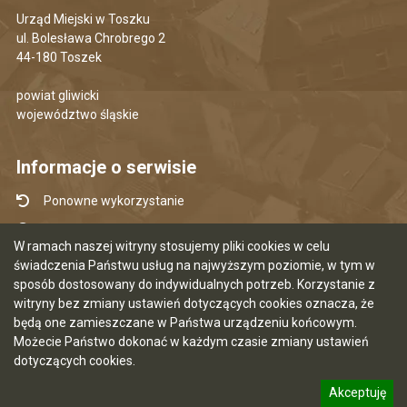
Urząd Miejski w Toszku
ul. Bolesława Chrobrego 2
44-180 Toszek
powiat gliwicki
województwo śląskie
Informacje o serwisie
Ponowne wykorzystanie
Udostępnianie informacji publicznej
W ramach naszej witryny stosujemy pliki cookies w celu
Mapa serwisu
świadczenia Państwu usług na najwyższym poziomie, w tym w
sposób dostosowany do indywidualnych potrzeb. Korzystanie z
Instrukcja obsługi
witryny bez zmiany ustawień dotyczących cookies oznacza, że
Statystyki oglądalności
będą one zamieszczane w Państwa urządzeniu końcowym.
Możecie Państwo dokonać w każdym czasie zmiany ustawień
Ostatnia aktualizacja BIP: 10.08.2026 08:20
dotyczących cookies.
Akceptuję
5.7.0 [120]
CMS i hosting: Logonet Sp. z o.o. w Bydgoszczy
informację o polityce prywatności