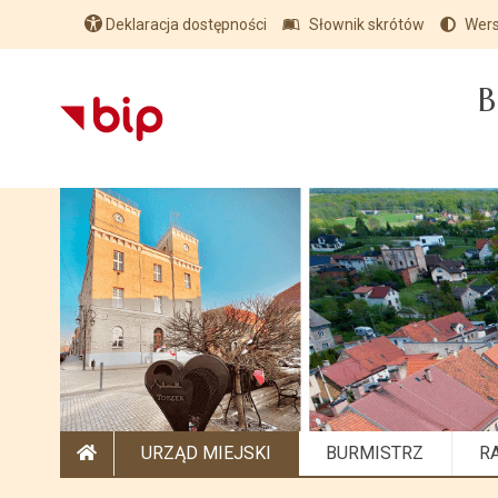
Deklaracja dostępności
Słownik skrótów
Wers
B
URZĄD MIEJSKI
BURMISTRZ
R
STRONA GŁÓWNA