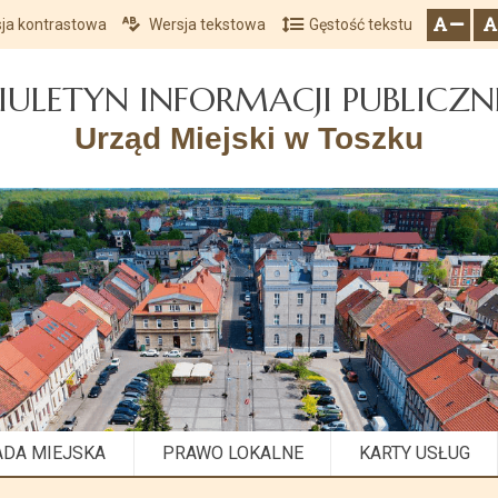
ja kontrastowa
Wersja tekstowa
Gęstość tekstu
Przejdź do głównego menu
Przejdź do mapy serwisu
Przejdź do treści
zresetuj
zmniejsz czcionkę
IULETYN INFORMACJI PUBLICZN
Urząd Miejski w Toszku
ADA MIEJSKA
PRAWO LOKALNE
KARTY USŁUG