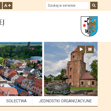
Szukaj w serwisie
Szukaj
zwiększ czcionkę
EJ
Zatrzymaj animację
Odtwórz animację
SOŁECTWA
JEDNOSTKI ORGANIZACYJNE