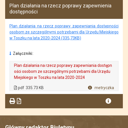
Plan działania na rzecz poprawy zapewnienia
dostępności
Plan działania na rzecz poprawy zapewniania dostępności
osobom ze szczególnymi potrzebami dla Urzędu Miejskiego
w Toszku na lata 2020-2024 (335,73KB)
Załączniki:
Plan działania na rzecz poprawy zapewniania dostępn
ości osobom ze szczególnymi potrzebami dla Urzędu
Miejskiego w Toszku na lata 2020-2024
. Plik w formacie: pdf
. Rozmiar pliku: 335.73 KB
. Otwiera się w nowej karcie.
pdf
335.73 KB
metryczka
Plik w formacie
Główny redaktor Biuletynu