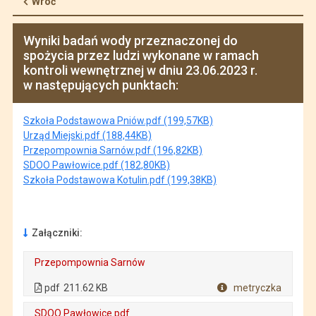
Wróć
Wyniki badań wody przeznaczonej do
spożycia przez ludzi wykonane w ramach
kontroli wewnętrznej w dniu 23.06.2023 r.
w następujących punktach:
Szkoła Podstawowa Pniów.pdf (199,57KB)
Urząd Miejski.pdf (188,44KB)
Przepompownia Sarnów.pdf (196,82KB)
SDOO Pawłowice.pdf (182,80KB)
Szkoła Podstawowa Kotulin.pdf (199,38KB)
Załączniki:
Przepompownia Sarnów
. Plik w formacie: pdf
. Rozmiar pliku: 211.62 KB
. Otwiera się w nowej karcie.
pdf
211.62 KB
metryczka
Plik w formacie
SDOO Pawłowice.pdf