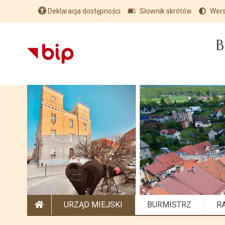
Deklaracja dostępności
Słownik skrótów
Wers
B
URZĄD MIEJSKI
BURMISTRZ
R
STRONA GŁÓWNA