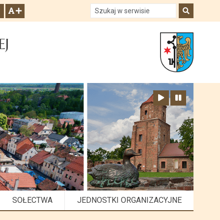
Szukaj w serwisie
Szukaj
zwiększ czcionkę
EJ
Zatrzymaj animację
Odtwórz animację
SOŁECTWA
JEDNOSTKI ORGANIZACYJNE