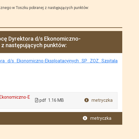
cznego w Toszku pobranej z następujących punktów:
pcę Dyrektora d/s Ekonomiczno-
 z następujących punktów:
ra d/s Ekonomiczno-Eksploatacyjnych SP ZOZ Szpitala
s Ekonomiczno-E
pdf
1.16 MB
metryczka
Plik w formacie
metryczka