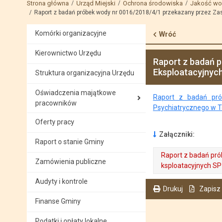
Strona główna
Urząd Miejski
Ochrona środowiska
Jakość wo
Raport z badań próbek wody nr 0016/2018/4/1 przekazany przez Zas
Komórki organizacyjne
Wróć
Kierownictwo Urzędu
Raport z badań 
Eksploatacyjnyc
Struktura organizacyjna Urzędu
Oświadczenia majątkowe
Raport z badań pró
pracowników
Psychiatrycznego w 
Oferty pracy
Załączniki:
Raport o stanie Gminy
Raport z badań pr
Zamówienia publiczne
ksploatacyjnych SP
. Plik w formacie: pdf
. Rozmiar pliku: 1.16 MB
Audyty i kontrole
. Otwiera się w nowej karcie.
Drukuj
Zapisz
Finanse Gminy
. Ta sama treść dostępna jest na bieżącej stronie
Podatki i opłaty lokalne