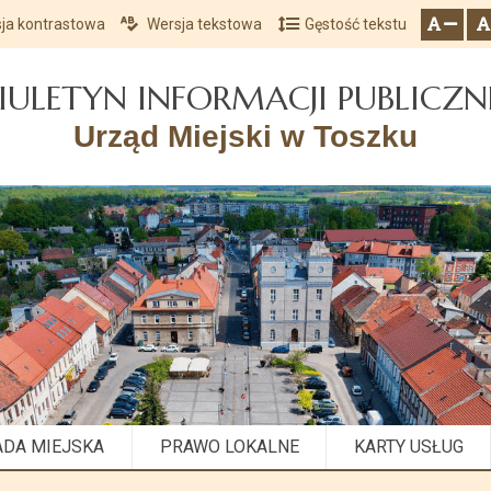
ja kontrastowa
Wersja tekstowa
Gęstość tekstu
Przejdź do głównego menu
Przejdź do mapy serwisu
Przejdź do treści
zresetuj
zmniejsz czcionkę
IULETYN INFORMACJI PUBLICZN
Urząd Miejski w Toszku
ADA MIEJSKA
PRAWO LOKALNE
KARTY USŁUG