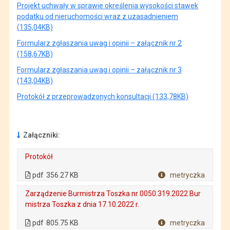
Projekt uchwały w sprawie określenia wysokości stawek
podatku od nieruchomości wraz z uzasadnieniem
(135,04KB)
Formularz zgłaszania uwag i opinii – załącznik nr 2
(158,67KB)
Formularz zgłaszania uwag i opinii – załącznik nr 3
(143,04KB)
Protokół z przeprowadzonych konsultacji (133,78KB)
Załączniki:
Protokół
. Plik w formacie: pdf
. Rozmiar pliku: 356.27 KB
. Otwiera się w nowej karcie.
pdf
356.27 KB
metryczka
Plik w formacie
Zarządzenie Burmistrza Toszka nr 0050.319.2022 Bur
mistrza Toszka z dnia 17.10.2022 r.
. Plik w formacie: pdf
. Rozmiar pliku: 805.75 KB
. Otwiera się w nowej karcie.
pdf
805.75 KB
metryczka
Plik w formacie