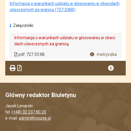
Informacja o warunkach udziału w głosowaniu w obwodach
utworzonych za granicą (727,33KB)
Załączniki:
Informacja o warunkach udziału w głosowaniu w obwo
dach utworzonych za granicą
. Plik w formacie: pdf
. Rozmiar pliku: 727.33 KB
. Otwiera się w nowej karcie.
pdf
727.33 KB
metryczka
Plik w formacie
Główny redaktor Biuletynu
Jacek Lenarski
tel.
(+48) 32 237 80 20
e-mail:
admin@toszek.pl