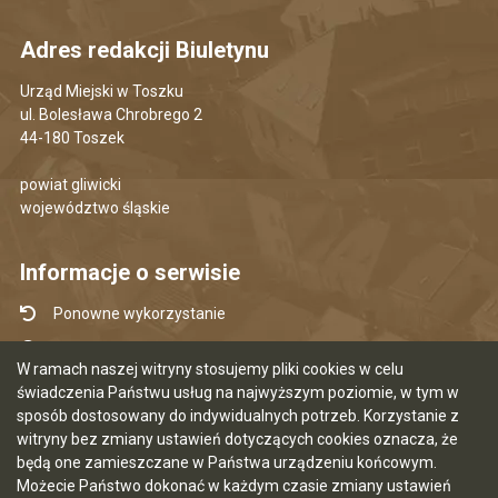
Adres redakcji Biuletynu
Urząd Miejski w Toszku
ul. Bolesława Chrobrego 2
44-180 Toszek
powiat gliwicki
województwo śląskie
Informacje o serwisie
Ponowne wykorzystanie
Udostępnianie informacji publicznej
W ramach naszej witryny stosujemy pliki cookies w celu
Mapa serwisu
świadczenia Państwu usług na najwyższym poziomie, w tym w
sposób dostosowany do indywidualnych potrzeb. Korzystanie z
Instrukcja obsługi
witryny bez zmiany ustawień dotyczących cookies oznacza, że
Statystyki oglądalności
będą one zamieszczane w Państwa urządzeniu końcowym.
Możecie Państwo dokonać w każdym czasie zmiany ustawień
Ostatnia aktualizacja BIP: 06.08.2026 16:17