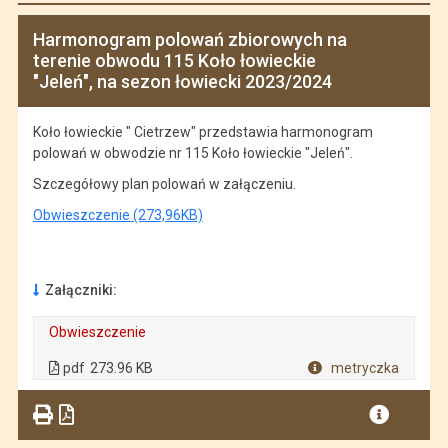
Harmonogram polowań zbiorowych na
terenie obwodu 115 Koło łowieckie
"Jeleń", na sezon łowiecki 2023/2024
Koło łowieckie " Cietrzew" przedstawia harmonogram
polowań w obwodzie nr 115 Koło łowieckie "Jeleń".
Szczegółowy plan polowań w załączeniu.
Obwieszczenie (273,96KB)
Załączniki:
Obwieszczenie
. Plik w formacie: pdf
. Rozmiar pliku: 273.96 KB
. Otwiera się w nowej karcie.
pdf
273.96 KB
metryczka
Plik w formacie