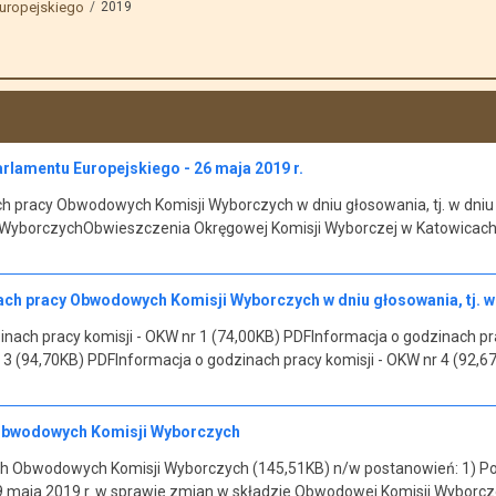
uropejskiego
2019
rlamentu Europejskiego - 26 maja 2019 r.
ch pracy Obwodowych Komisji Wyborczych w dniu głosowania, tj. w dniu
yborczychObwieszczenia Okręgowej Komisji Wyborczej w Katowicach 
ch pracy Obwodowych Komisji Wyborczych w dniu głosowania, tj. w 
nach pracy komisji - OKW nr 1 (74,00KB) PDFInformacja o godzinach pr
r 3 (94,70KB) PDFInformacja o godzinach pracy komisji - OKW nr 4 (92,6
Obwodowych Komisji Wyborczych
h Obwodowych Komisji Wyborczych (145,51KB) n/w postanowień: 1) P
19 maja 2019 r. w sprawie zmian w składzie Obwodowej Komisji Wyborcz