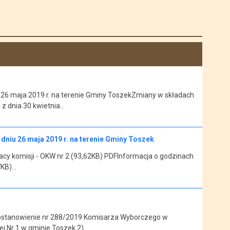
 26 maja 2019 r. na terenie Gminy ToszekZmiany w składach
z dnia 30 kwietnia…
dniu 26 maja 2019 r. na terenie Gminy Toszek
acy komisji - OKW nr 2 (93,62KB) PDFInformacja o godzinach
7KB)…
ostanowienie nr 288/2019 Komisarza Wyborczego w
ej Nr 1 w gminie Toszek 2)…