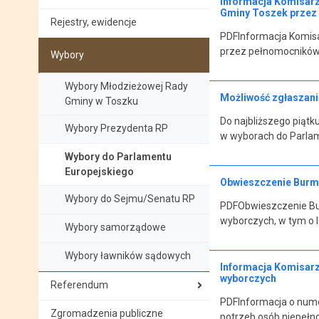
Informacja Komisar
Gminy Toszek przez 
Rejestry, ewidencje
PDFInformacja Komis
przez pełnomocników
Wybory
Wybory Młodzieżowej Rady
Możliwość zgłaszan
Gminy w Toszku
Do najbliższego piątk
Wybory Prezydenta RP
w wyborach do Parlam
Wybory do Parlamentu
Europejskiego
Obwieszczenie Burmi
Wybory do Sejmu/Senatu RP
PDFObwieszczenie Bur
wyborczych, w tym o 
Wybory samorządowe
Wybory ławników sądowych
Informacja Komisar
wyborczych
Referendum
PDFInformacja o nume
Zgromadzenia publiczne
potrzeb osób niepeł