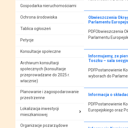
Gospodarka nieruchomościami
Ochrona środowiska
Obwieszczenia Okręgo
Parlamentu Europejs
Tablica ogłoszeń
PDFObwieszczenia Okr
Parlamentu Europejsk
Petycje
Konsultacje społeczne
Informujemy, ze pie
Toszku – sala sesyj
Archiwum konsultacji
społecznych (konsultacje
PDFPostanowienie Kom
przeprowadzane do 2025 r.
wyborach do Parlamen
włacznie)
Planowanie i zagospodarowanie
Informacja o składa
przestrzenne
PDFPostanowienie Ko
Lokalizacja inwestycji
Europejskiego oraz P
mieszkaniowej
Organizacje pozarządowe