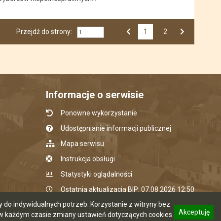
Przejdź do strony:
1
Przejdź do strony numer
2
Strona numer
Poprzednia strona
Następna strona
Informacje o serwisie
Ponowne wykorzystanie
Udostępnianie informacji publicznej
Mapa serwisu
Instrukcja obsługi
Statystyki oglądalności
Ostatnia aktualizacja BIP: 07.08.2026 12:50
do indywidualnych potrzeb. Korzystanie z witryny bez
Akceptuję
 każdym czasie zmiany ustawień dotyczących cookies.
CMS i hosting: Logonet Sp. z o.o. w Bydgoszczy
informację o polityce prywatności