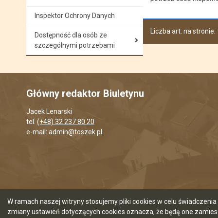
Inspektor Ochrony Danych
Liczba art. na stronie:
Dostępność dla osób ze
szczególnymi potrzebami
Główny redaktor Biuletynu
Jacek Lenarski
tel.
(+48) 32 237 80 20
e-mail:
admin@toszek.pl
W ramach naszej witryny stosujemy pliki cookies w celu świadczen
zmiany ustawień dotyczących cookies oznacza, że będą one zamie
5.7.0 [120]