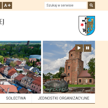
Szukaj w serwisie
Szukaj
zwiększ czcionkę
EJ
Zatrzymaj animację
Odtwórz animację
SOŁECTWA
JEDNOSTKI ORGANIZACYJNE