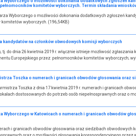
za Wyborczego o możliwości dokonania dodatkowych zgłoszeń ka
pełnomocników komitetów wyborczych. Termin składania wniosków: d
arza Wyborczego o możliwości dokonania dodatkowych zgłoszeń kan
 komitetów wyborczych. (196,54KB)
ia kandydatów na członków obwodowych komisji wyborczych
u, tj. do dnia 26 kwietnia 2019 r. włącznie istnieje możliwość zgłasz
entu Europejskiego przez: pełnomocników komitetów wyborczych; wy
strza Toszka o numerach i granicach obwodów głosowania oraz s
mistrza Toszka z dnia 17 kwietnia 2019 r. numerach i granicach obw
lokalach dostosowanych do potrzeb osób niepełnosprawnych oraz o m
za Wyborczego w Katowicach o numerach i granicach obwodów głos
rach i granicach obwodów głosowania oraz siedzibach obwodowych ko
nosprawnych oraz o możliwości głosowania korespondencyjnego przez