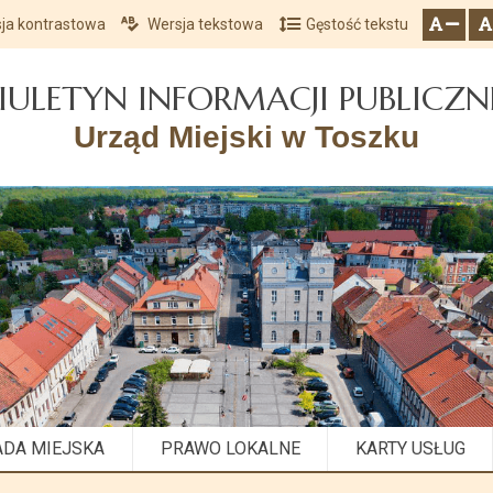
ja kontrastowa
Wersja tekstowa
Gęstość tekstu
Przejdź do głównego menu
Przejdź do mapy serwisu
Przejdź do treści
zresetuj
zmniejsz czcionkę
IULETYN INFORMACJI PUBLICZN
Urząd Miejski w Toszku
ADA MIEJSKA
PRAWO LOKALNE
KARTY USŁUG