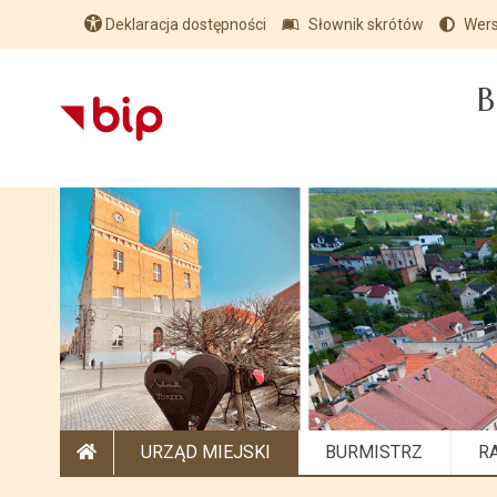
Deklaracja dostępności
Słownik skrótów
Wers
B
URZĄD MIEJSKI
BURMISTRZ
R
STRONA GŁÓWNA