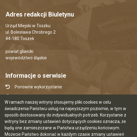
Adres redakcji Biuletynu
Urząd Miejski w Toszku
ul. Bolesława Chrobrego 2
44-180 Toszek
powiat gliwicki
województwo śląskie
Informacje o serwisie
Ponowne wykorzystanie
Udostępnianie informacji publicznej
W ramach naszej witryny stosujemy pliki cookies w celu
Mapa serwisu
świadczenia Państwu usług na najwyższym poziomie, w tym w
sposób dostosowany do indywidualnych potrzeb. Korzystanie z
Instrukcja obsługi
witryny bez zmiany ustawień dotyczących cookies oznacza, że
Statystyki oglądalności
będą one zamieszczane w Państwa urządzeniu końcowym.
Możecie Państwo dokonać w każdym czasie zmiany ustawień
Ostatnia aktualizacja BIP: 07.08.2026 12:50