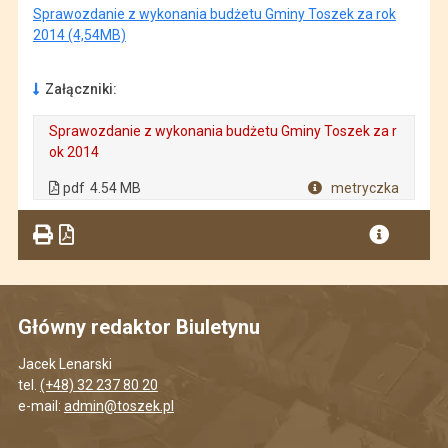
Sprawozdanie z wykonania budżetu Gminy Toszek za rok
2014 (4,54MB)
Załączniki:
Sprawozdanie z wykonania budżetu Gminy Toszek za r
ok 2014
. Plik w formacie: pdf
. Rozmiar pliku: 4.54 MB
. Otwiera się w nowej karcie.
pdf
4.54 MB
metryczka
Plik w formacie
Główny redaktor Biuletynu
Jacek Lenarski
tel.
(+48) 32 237 80 20
e-mail:
admin@toszek.pl