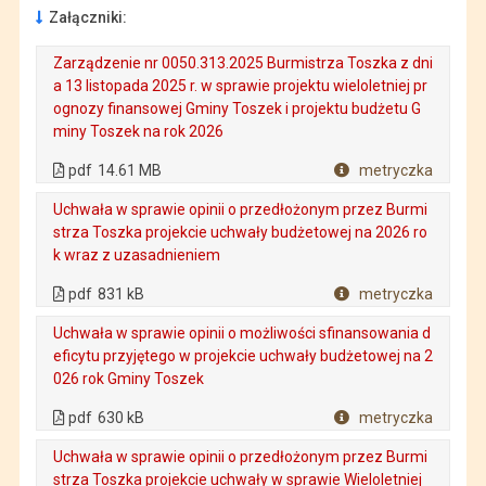
Załączniki:
Zarządzenie nr 0050.313.2025 Burmistrza Toszka z dni
a 13 listopada 2025 r. w sprawie projektu wieloletniej pr
ognozy finansowej Gminy Toszek i projektu budżetu G
miny Toszek na rok 2026
. Plik w formacie: pdf
. Rozmiar pliku: 14.61 MB
. Otwiera się w nowej karcie.
pdf
14.61 MB
metryczka
Plik w formacie
Uchwała w sprawie opinii o przedłożonym przez Burmi
strza Toszka projekcie uchwały budżetowej na 2026 ro
k wraz z uzasadnieniem
. Plik w formacie: pdf
. Rozmiar pliku: 831 kB
. Otwiera się w nowej karcie.
pdf
831 kB
metryczka
Plik w formacie
Uchwała w sprawie opinii o możliwości sfinansowania d
eficytu przyjętego w projekcie uchwały budżetowej na 2
026 rok Gminy Toszek
. Plik w formacie: pdf
. Rozmiar pliku: 630 kB
. Otwiera się w nowej karcie.
pdf
630 kB
metryczka
Plik w formacie
Uchwała w sprawie opinii o przedłożonym przez Burmi
strza Toszka projekcie uchwały w sprawie Wieloletniej