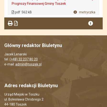
Prognozy Finansowej Gminy Toszek
. Plik w formacie: pdf
. Rozmiar pliku: 562 kB
. Otwiera się w nowej karcie.
pdf
562 kB
metryczka
Plik w formacie
Główny redaktor Biuletynu
Jacek Lenarski
tel.
(+48) 32 237 80 20
e-mail:
admin@toszek.pl
Adres redakcji Biuletynu
Urząd Miejski w Toszku
ul. Bolesława Chrobrego 2
44-180 Toszek