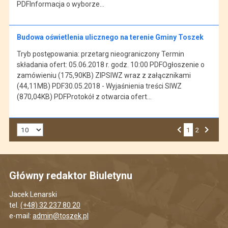
PDFInformacja o wyborze…
Budowa oświetlenia ulicznego na terenie Gminy Toszek
Tryb postępowania: przetarg nieograniczony Termin
składania ofert: 05.06.2018 r. godz. 10:00 PDFOgłoszenie o
zamówieniu (175,90KB) ZIPSIWZ wraz z załącznikami
(44,11MB) PDF30.05.2018 - Wyjaśnienia treści SIWZ
(870,04KB) PDFProtokół z otwarcia ofert…
Liczba art. na stronie:
1
Przejdź do strony numer
2
Strona numer
Poprzednia strona
Następna strona
Główny redaktor Biuletynu
Jacek Lenarski
tel.
(+48) 32 237 80 20
e-mail:
admin@toszek.pl