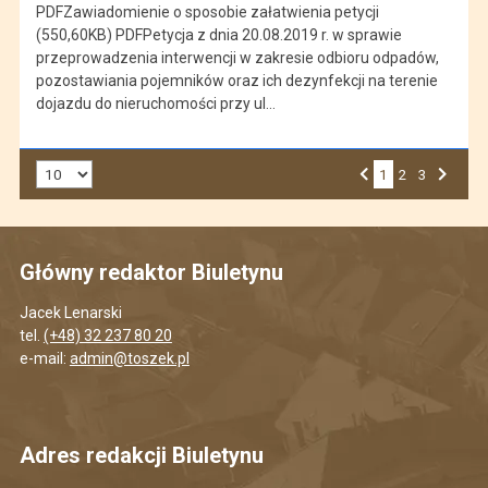
PDFZawiadomienie o sposobie załatwienia petycji
(550,60KB) PDFPetycja z dnia 20.08.2019 r. w sprawie
przeprowadzenia interwencji w zakresie odbioru odpadów,
pozostawiania pojemników oraz ich dezynfekcji na terenie
dojazdu do nieruchomości przy ul…
Liczba art. na stronie:
1
Przejdź do strony numer
2
Przejdź do strony numer
3
Strona numer
Poprzednia strona
Następna strona
Główny redaktor Biuletynu
Jacek Lenarski
tel.
(+48) 32 237 80 20
e-mail:
admin@toszek.pl
Adres redakcji Biuletynu