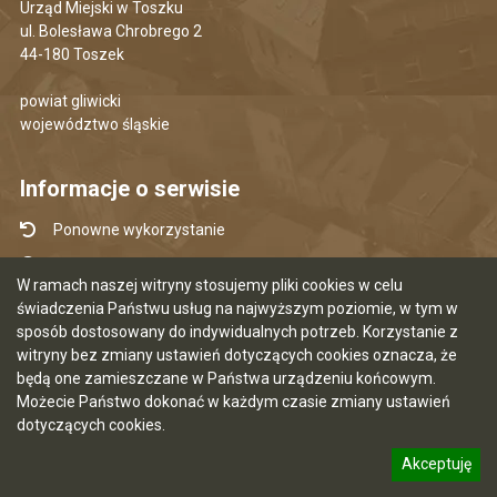
Urząd Miejski w Toszku
ul. Bolesława Chrobrego 2
44-180 Toszek
powiat gliwicki
województwo śląskie
Informacje o serwisie
Ponowne wykorzystanie
Udostępnianie informacji publicznej
W ramach naszej witryny stosujemy pliki cookies w celu
Mapa serwisu
świadczenia Państwu usług na najwyższym poziomie, w tym w
sposób dostosowany do indywidualnych potrzeb. Korzystanie z
Instrukcja obsługi
witryny bez zmiany ustawień dotyczących cookies oznacza, że
Statystyki oglądalności
będą one zamieszczane w Państwa urządzeniu końcowym.
Możecie Państwo dokonać w każdym czasie zmiany ustawień
Ostatnia aktualizacja BIP: 07.08.2026 12:50
dotyczących cookies.
Akceptuję
5.7.0 [120]
CMS i hosting: Logonet Sp. z o.o. w Bydgoszczy
informację o polityce prywatności