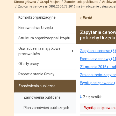
Strona główna
Urząd Miejski
Zamówienia publiczne
Archiwu
Zapytanie cenowe nr ORG.2600.73.2016 na świadczenie usług poczt
Komórki organizacyjne
Wróć
Kierownictwo Urzędu
Zapytanie cenow
potrzeby Urzędu 
Struktura organizacyjna Urzędu
Oświadczenia majątkowe
Zapytanie cenowe (3
pracowników
Formularz cenowy (4
Oferty pracy
21 grudnia 2016 r. -
Raport o stanie Gminy
Zmiana treści zapyta
Wynik postępowania 
Zamówienia publiczne
Załączniki:
Zamówienia publiczne
Plan zamówień publicznych
Wynik postępowani
. Plik w formacie: pdf
. Rozmiar pliku: 485.55 KB
. Otwiera się w nowej karcie.