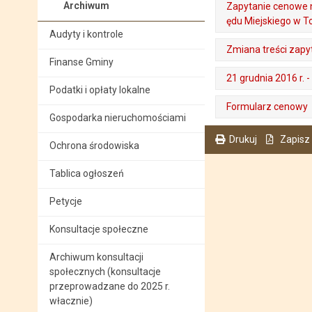
Archiwum
Zapytanie cenowe n
ędu Miejskiego w T
Audyty i kontrole
. Plik w formacie: pdf
. Rozmiar pliku: 2.74 MB
. Otwiera się w nowej karcie.
Zmiana treści zap
Finanse Gminy
. Plik w formacie: pdf
. Rozmiar pliku: 231.75 KB
. Otwiera się w nowej karcie.
21 grudnia 2016 r.
Podatki i opłaty lokalne
. Plik w formacie: pdf
. Rozmiar pliku: 1.91 MB
. Otwiera się w nowej karcie.
Formularz cenowy
Gospodarka nieruchomościami
. Plik w formacie: docx
. Rozmiar pliku: 59.68 KB
Drukuj
Zapisz
Ochrona środowiska
. Ta sama treść dostępna jest na bieżącej stronie
Tablica ogłoszeń
Petycje
Konsultacje społeczne
Archiwum konsultacji
społecznych (konsultacje
przeprowadzane do 2025 r.
włacznie)