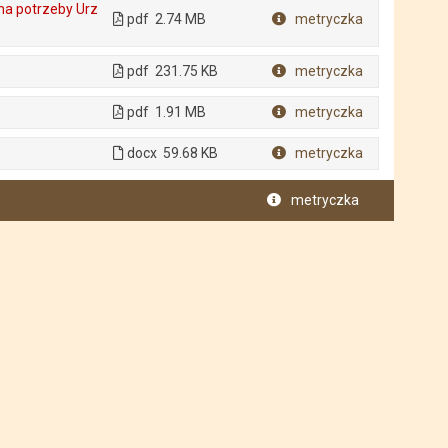
na potrzeby Urz
pdf
2.74 MB
metryczka
Plik w formacie
pdf
231.75 KB
metryczka
Plik w formacie
pdf
1.91 MB
metryczka
Plik w formacie
docx
59.68 KB
metryczka
Plik w formacie
metryczka