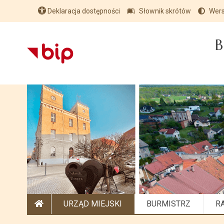
Deklaracja dostępności
Słownik skrótów
Wers
B
URZĄD MIEJSKI
BURMISTRZ
R
STRONA GŁÓWNA