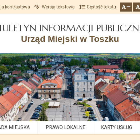
ja kontrastowa
Wersja tekstowa
Gęstość tekstu
Przejdź do głównego menu
Przejdź do mapy serwisu
Przejdź do treści
zresetuj
zmniejsz czcionkę
IULETYN INFORMACJI PUBLICZN
Urząd Miejski w Toszku
ADA MIEJSKA
PRAWO LOKALNE
KARTY USŁUG