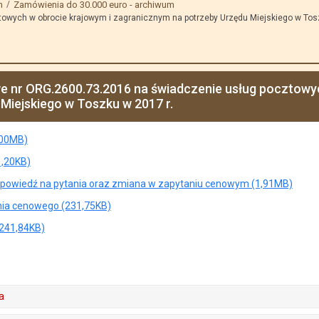
m
Zamówienia do 30.000 euro - archiwum
owych w obrocie krajowym i zagranicznym na potrzeby Urzędu Miejskiego w Tosz
e nr ORG.2600.73.2016 na świadczenie usług pocztowy
Miejskiego w Toszku w 2017 r.
,00MB)
1,20KB)
 odpowiedź na pytania oraz zmiana w zapytaniu cenowym (1,91MB)
nia cenowego (231,75KB)
(241,84KB)
a