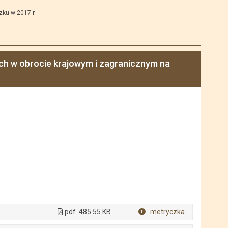
ku w 2017 r.
ch w obrocie krajowym i zagranicznym na
pdf
485.55 KB
metryczka
Plik w formacie