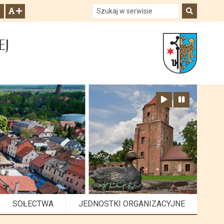
Szukaj w serwisie
Szukaj
zwiększ czcionkę
EJ
Zatrzymaj animację
Odtwórz animację
SOŁECTWA
JEDNOSTKI ORGANIZACYJNE