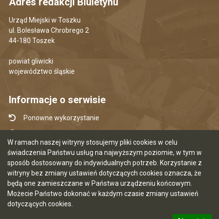
Adres redakcji Biuletynu
Urząd Miejski w Toszku
ul. Bolesława Chrobrego 2
44-180 Toszek
powiat gliwicki
województwo śląskie
Informacje o serwisie
Ponowne wykorzystanie
Udostępnianie informacji publicznej
W ramach naszej witryny stosujemy pliki cookies w celu
Mapa serwisu
świadczenia Państwu usług na najwyższym poziomie, w tym w
sposób dostosowany do indywidualnych potrzeb. Korzystanie z
Instrukcja obsługi
witryny bez zmiany ustawień dotyczących cookies oznacza, że
Statystyki oglądalności
będą one zamieszczane w Państwa urządzeniu końcowym.
Możecie Państwo dokonać w każdym czasie zmiany ustawień
Ostatnia aktualizacja BIP: 05.08.2026 07:35
dotyczących cookies.