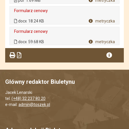
pdf
1.69 MB
metryczka
Plik w formacie
Formularz cenowy
. Plik w formacie: docx
. Rozmiar pliku: 18.24 KB
docx
18.24 KB
metryczka
Plik w formacie
Formularz cenowy
. Plik w formacie: docx
. Rozmiar pliku: 59.68 KB
docx
59.68 KB
metryczka
Plik w formacie
Główny redaktor Biuletynu
Jacek Lenarski
tel.
(+48) 32 237 80 20
e-mail:
admin@toszek.pl