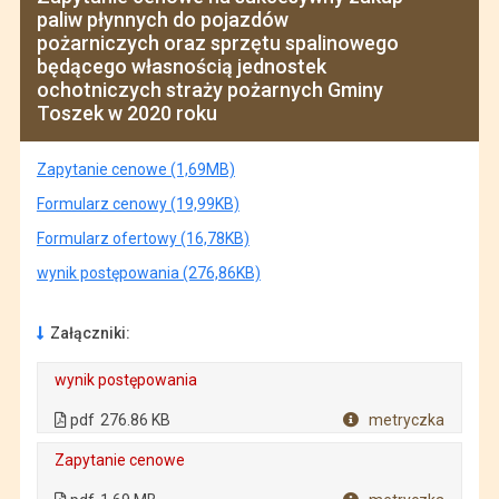
paliw płynnych do pojazdów
pożarniczych oraz sprzętu spalinowego
będącego własnością jednostek
ochotniczych straży pożarnych Gminy
Toszek w 2020 roku
Zapytanie cenowe (1,69MB)
Formularz cenowy (19,99KB)
Formularz ofertowy (16,78KB)
wynik postępowania (276,86KB)
Załączniki:
wynik postępowania
. Plik w formacie: pdf
. Rozmiar pliku: 276.86 KB
. Otwiera się w nowej karcie.
pdf
276.86 KB
metryczka
Plik w formacie
Zapytanie cenowe
. Plik w formacie: pdf
. Rozmiar pliku: 1.69 MB
. Otwiera się w nowej karcie.