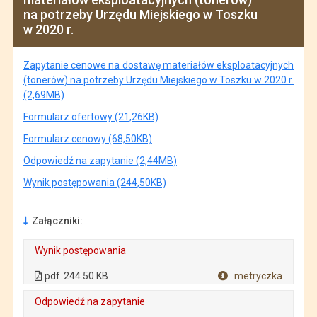
na potrzeby Urzędu Miejskiego w Toszku
w 2020 r.
Zapytanie cenowe na dostawę materiałów eksploatacyjnych
(tonerów) na potrzeby Urzędu Miejskiego w Toszku w 2020 r.
(2,69MB)
Formularz ofertowy (21,26KB)
Formularz cenowy (68,50KB)
Odpowiedź na zapytanie (2,44MB)
Wynik postępowania (244,50KB)
Załączniki:
Wynik postępowania
. Plik w formacie: pdf
. Rozmiar pliku: 244.50 KB
. Otwiera się w nowej karcie.
pdf
244.50 KB
metryczka
Plik w formacie
Odpowiedź na zapytanie