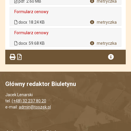
pdf
2.60 MB
metryczka
Plik w formacie
Formularz cenowy
. Plik w formacie: docx
. Rozmiar pliku: 18.24 KB
docx
18.24 KB
metryczka
Plik w formacie
Formularz cenowy
. Plik w formacie: docx
. Rozmiar pliku: 59.68 KB
docx
59.68 KB
metryczka
Plik w formacie
Główny redaktor Biuletynu
Jacek Lenarski
tel.
(+48) 32 237 80 20
e-mail:
admin@toszek.pl