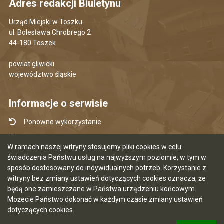
Adres redakcji Biuletynu
Urząd Miejski w Toszku
ul. Bolesława Chrobrego 2
44-180 Toszek
powiat gliwicki
województwo śląskie
Informacje o serwisie
Ponowne wykorzystanie
Udostępnianie informacji publicznej
W ramach naszej witryny stosujemy pliki cookies w celu
Mapa serwisu
świadczenia Państwu usług na najwyższym poziomie, w tym w
sposób dostosowany do indywidualnych potrzeb. Korzystanie z
Instrukcja obsługi
witryny bez zmiany ustawień dotyczących cookies oznacza, że
Statystyki oglądalności
będą one zamieszczane w Państwa urządzeniu końcowym.
Możecie Państwo dokonać w każdym czasie zmiany ustawień
Ostatnia aktualizacja BIP: 07.08.2026 12:50
dotyczących cookies.