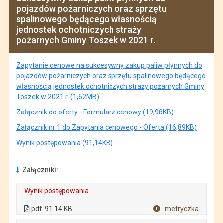
pojazdów pożarniczych oraz sprzętu
spalinowego będącego własnością
jednostek ochotniczych straży
pożarnych Gminy Toszek w 2021 r.
Zapytanie cenowe na sukcesywny zakup paliw płynnych do
pojazdów pożarniczych oraz sprzętu spalinowego będącego
własnością jednostek ochotniczych straży pożarnych Gminy
Toszek w 2021 r. (1,62MB)
Załącznik do oferty - Formularz cenowy (19,98KB)
Załącznik nr 1 do Zapytania cenowego - Oferta (16,89KB)
Wynik postępowania (91,14KB)
Załączniki:
Wynik postępowania
. Plik w formacie: pdf
. Rozmiar pliku: 91.14 KB
. Otwiera się w nowej karcie.
pdf
91.14 KB
metryczka
Plik w formacie