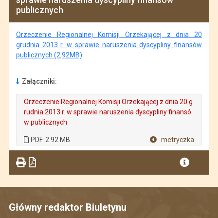
publicznych
Orzeczenie Regionalnej Komisji Orzekającej z dnia 20
grudnia 2013 r. w sprawie naruszenia dyscypliny finansów
publicznych (2,92MB)
Załączniki:
Orzeczenie Regionalnej Komisji Orzekającej z dnia 20 g
rudnia 2013 r. w sprawie naruszenia dyscypliny finansó
w publicznych
. Plik w formacie: PDF
. Rozmiar pliku: 2.92 MB
PDF
2.92 MB
metryczka
Plik w formacie
Główny redaktor Biuletynu