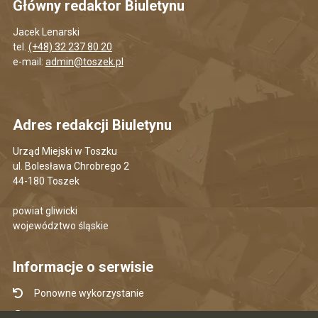
Główny redaktor Biuletynu
Jacek Lenarski
tel.
(+48) 32 237 80 20
e-mail:
admin@toszek.pl
Adres redakcji Biuletynu
Urząd Miejski w Toszku
ul. Bolesława Chrobrego 2
44-180 Toszek
powiat gliwicki
województwo śląskie
Informacje o serwisie
Ponowne wykorzystanie
Udostępnianie informacji publicznej