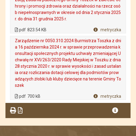
hrony i promocji zdrowia oraz działalności na rzecz osó
b niepełnosprawnych w okresie od dnia 2 stycznia 2025
r. do dnia 31 grudnia 2025 r.
. Plik w formacie: pdf
. Rozmiar pliku: 823.54 KB
. Otwiera się w nowej karcie.
pdf
823.54 KB
metryczka
Plik w formacie
Zarządzenie nr 0050.310.2024 Burmistrza Toszka z dni
a 16 października 2024 r. w sprawie przeprowadzenia k
onsultacji społecznych projektu uchwały zmieniającej U
chwałę nr XVI/263/2020 Rady Miejskiej w Toszku z dnia
28 stycznia 2020 r. w sprawie wysokości i zasad ustalan
ia oraz rozliczania dotacji celowej dla podmiotów prow
adzących żłobki lub kluby dziecięce na terenie Gminy To
szek
. Plik w formacie: pdf
. Rozmiar pliku: 700 kB
. Otwiera się w nowej karcie.
pdf
700 kB
metryczka
Plik w formacie