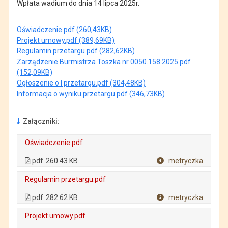
Wpłata wadium do dnia 14 lipca 2025r.
Oświadczenie.pdf (260,43KB)
Projekt umowy.pdf (389,69KB)
Regulamin przetargu.pdf (282,62KB)
Zarządzenie Burmistrza Toszka nr 0050.158.2025.pdf
(152,09KB)
Ogłoszenie o I przetargu.pdf (304,48KB)
Informacja o wyniku przetargu.pdf (346,73KB)
Załączniki:
Oświadczenie.pdf
. Plik w formacie: pdf
. Rozmiar pliku: 260.43 KB
. Otwiera się w nowej karcie.
pdf
260.43 KB
metryczka
Plik w formacie
Regulamin przetargu.pdf
. Plik w formacie: pdf
. Rozmiar pliku: 282.62 KB
. Otwiera się w nowej karcie.
pdf
282.62 KB
metryczka
Plik w formacie
Projekt umowy.pdf
. Plik w formacie: pdf