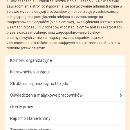
Obwieszczenie Burmistrza Toszka z dnia 8 lutego 2024 r. w sprawie
zawiadomienia stron postępowania, że postępowanie administracyjne w
sprawie wydania decyzji środowiskowej na realizację przedsięwzięcia
polegającego na powiększeniu miejsca przeznaczonego na
magazynowanie odpadów (plac złomowy), uwzględnieniu przetwarzania
w ramach procesu R12 odpadów w postaci złomów metali i eksploatacji
przesiewacza mobilnego oraz zagospodarowaniu ścieków
przemysłowych z miejsc magazynowania odpadów poprzez
zastosowanie zbiorników odparowujących nie zostanie zakończone w
terminie przewidzianym ...
Komórki organizacyjne
Kierownictwo Urzędu
Struktura organizacyjna Urzędu
Oświadczenia majątkowe pracowników
Oferty pracy
Raport o stanie Gminy
Zamówienia publiczne