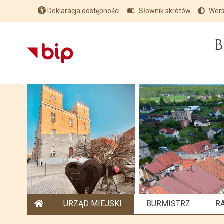
Deklaracja dostępności
Słownik skrótów
Wers
B
URZĄD MIEJSKI
BURMISTRZ
R
STRONA GŁÓWNA