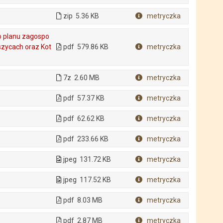
Plik w formacie
zip
5.36 KB
metryczka
Plik w formacie
o planu zagospo
zycach oraz Kot
pdf
579.86 KB
metryczka
Plik w formacie
7z
2.60 MB
metryczka
Plik w formacie
pdf
57.37 KB
metryczka
Plik w formacie
pdf
62.62 KB
metryczka
Plik w formacie
pdf
233.66 KB
metryczka
Plik w formacie
jpeg
131.72 KB
metryczka
Plik w formacie
jpeg
117.52 KB
metryczka
Plik w formacie
pdf
8.03 MB
metryczka
Plik w formacie
pdf
2.87 MB
metryczka