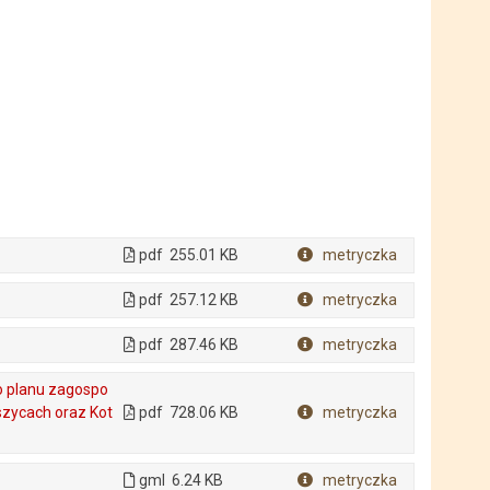
pdf
255.01 KB
metryczka
Plik w formacie
pdf
257.12 KB
metryczka
Plik w formacie
pdf
287.46 KB
metryczka
Plik w formacie
o planu zagospo
zycach oraz Kot
pdf
728.06 KB
metryczka
Plik w formacie
gml
6.24 KB
metryczka