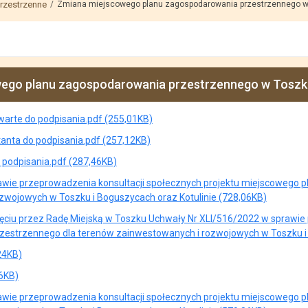
rzestrzenne
Zmiana miejscowego planu zagospodarowania przestrzennego w 
ego planu zagospodarowania przestrzennego w Toszku 
warte do podpisania.pdf (255,01KB)
tanta do podpisania.pdf (257,12KB)
 podpisania.pdf (287,46KB)
wie przeprowadzenia konsultacji społecznych projektu miejscowego 
zwojowych w Toszku i Boguszycach oraz Kotulinie (728,06KB)
ęciu przez Radę Miejską w Toszku Uchwały Nr XLI/516/2022 w sprawie
estrzennego dla terenów zainwestowanych i rozwojowych w Toszku i 
24KB)
36KB)
wie przeprowadzenia konsultacji społecznych projektu miejscowego 