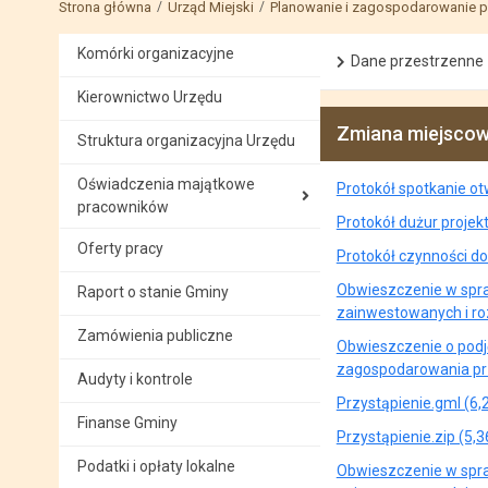
Strona główna
Urząd Miejski
Planowanie i zagospodarowanie p
Komórki organizacyjne
Dane przestrzenne
Kierownictwo Urzędu
Zmiana miejscow
Struktura organizacyjna Urzędu
Oświadczenia majątkowe
Protokół spotkanie ot
pracowników
Protokół dużur projek
Oferty pracy
Protokół czynności do
Obwieszczenie w spra
Raport o stanie Gminy
zainwestowanych i ro
Zamówienia publiczne
Obwieszczenie o podj
zagospodarowania prz
Audyty i kontrole
Przystąpienie.gml (6,
Finanse Gminy
Przystąpienie.zip (5,
Podatki i opłaty lokalne
Obwieszczenie w spra