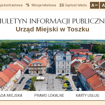
ja kontrastowa
Wersja tekstowa
Gęstość tekstu
Przejdź do głównego menu
Przejdź do mapy serwisu
Przejdź do treści
zresetuj
zmniejsz czcionkę
IULETYN INFORMACJI PUBLICZN
Urząd Miejski w Toszku
ADA MIEJSKA
PRAWO LOKALNE
KARTY USŁUG