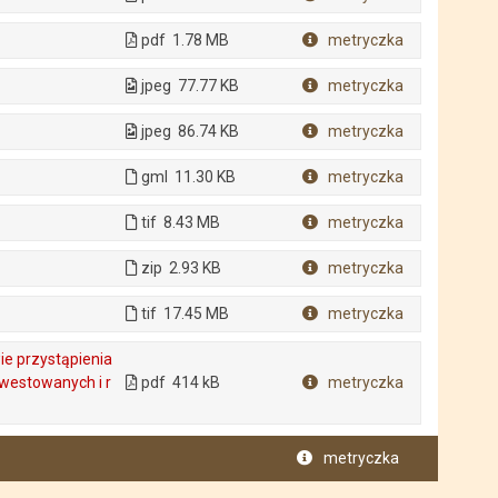
Plik w formacie
pdf
1.78 MB
metryczka
Plik w formacie
jpeg
77.77 KB
metryczka
Plik w formacie
jpeg
86.74 KB
metryczka
Plik w formacie
gml
11.30 KB
metryczka
Plik w formacie
tif
8.43 MB
metryczka
Plik w formacie
zip
2.93 KB
metryczka
Plik w formacie
tif
17.45 MB
metryczka
Plik w formacie
e przystąpienia
westowanych i r
pdf
414 kB
metryczka
Plik w formacie
metryczka