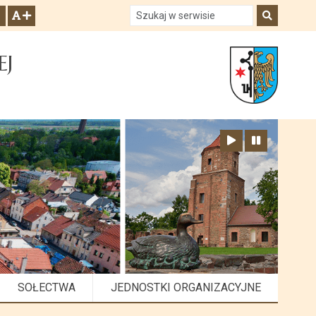
Szukaj w serwisie
Szukaj
zwiększ czcionkę
EJ
Zatrzymaj animację
Odtwórz animację
SOŁECTWA
JEDNOSTKI ORGANIZACYJNE