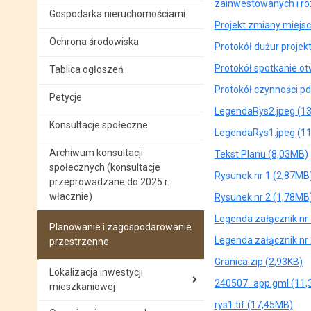
zainwestowanych i ro
Gospodarka nieruchomościami
Projekt zmiany miejs
Ochrona środowiska
Protokół dużur projek
Protokół spotkanie ot
Tablica ogłoszeń
Protokół czynności.pd
Petycje
LegendaRys2.jpeg (1
Konsultacje społeczne
LegendaRys1.jpeg (1
Archiwum konsultacji
Tekst Planu (8,03MB)
społecznych (konsultacje
Rysunek nr 1 (2,87MB
przeprowadzane do 2025 r.
włacznie)
Rysunek nr 2 (1,78MB
Legenda załącznik nr 
Planowanie i zagospodarowanie
Legenda załącznik nr 
przestrzenne
Granica.zip (2,93KB)
Lokalizacja inwestycji
240507_app.gml (11,
mieszkaniowej
rys1.tif (17,45MB)