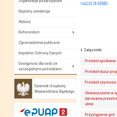
Organizacje pozarządowe
rys2.tif (8,43MB)
Rejestry, ewidencje
Wybory
Referendum
Zgromadzenia publiczne
Załączniki:
Inspektor Ochrony Danych
Protokół spotkanie
Dostępność dla osób ze
. Plik w formacie: pdf
szczególnymi potrzebami
. Rozmiar pliku: 255.01 KB
. Otwiera się w nowej karcie.
Protokół dużur proj
. Plik w formacie: pdf
. Rozmiar pliku: 257.12 KB
. Otwiera się w nowej karcie.
Protokół czynności
Dziennik Urzędowy
. Plik w formacie: pdf
. Rozmiar pliku: 287.46 KB
. Otwiera się w nowej karcie.
Otwiera się w nowej karcie
Województwa Śląskiego
Obwieszczenie w sp
darowania przestr
ulinie
. Plik w formacie: pdf
. Rozmiar pliku: 728.06 KB
. Otwiera się w nowej karcie.
Przystąpienie.gml