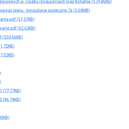
zwojowych w Toszku i Boguszycach oraz Kotulinie (579,86KB)
cowego planu - konsultacje społeczne.7z (2,60MB)
tanta.pdf (57,37KB)
warte.pdf (62,62KB)
f (233,66KB)
31,72KB)
17,52KB)
)
)
1 (77,77KB)
2 (86,74KB)
30KB)