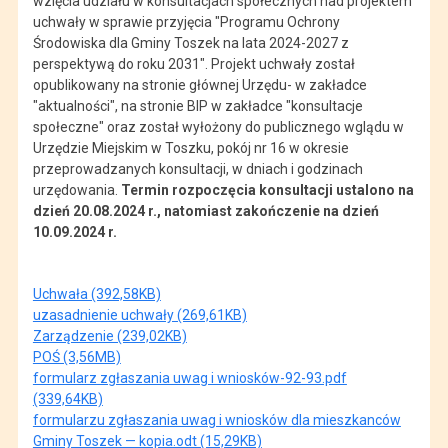
wzięcia udziału w konsultacjach społecznych nad projektem
uchwały w sprawie przyjęcia "Programu Ochrony
Środowiska dla Gminy Toszek na lata 2024-2027 z
perspektywą do roku 2031". Projekt uchwały został
opublikowany na stronie głównej Urzędu- w zakładce
"aktualności", na stronie BIP w zakładce "konsultacje
społeczne" oraz został wyłożony do publicznego wglądu w
Urzędzie Miejskim w Toszku, pokój nr 16 w okresie
przeprowadzanych konsultacji, w dniach i godzinach
urzędowania.
Termin rozpoczęcia konsultacji ustalono na
dzień 20.08.2024 r., natomiast zakończenie na dzień
10.09.2024 r.
Uchwała (392,58KB)
uzasadnienie uchwały (269,61KB)
Zarządzenie (239,02KB)
POŚ (3,56MB)
formularz zgłaszania uwag i wniosków-92-93.pdf
(339,64KB)
formularzu zgłaszania uwag i wniosków dla mieszkanców
Gminy Toszek — kopia.odt (15,29KB)