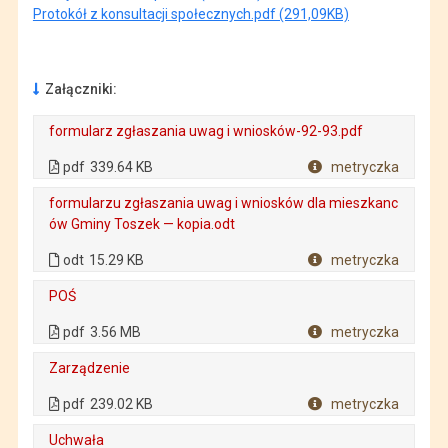
Protokół z konsultacji społecznych.pdf (291,09KB)
Załączniki:
formularz zgłaszania uwag i wniosków-92-93.pdf
. Plik w formacie: pdf
. Rozmiar pliku: 339.64 KB
. Otwiera się w nowej karcie.
pdf
339.64 KB
metryczka
Plik w formacie
formularzu zgłaszania uwag i wniosków dla mieszkanc
ów Gminy Toszek — kopia.odt
. Plik w formacie: odt
. Rozmiar pliku: 15.29 KB
odt
15.29 KB
metryczka
Plik w formacie
POŚ
. Plik w formacie: pdf
. Rozmiar pliku: 3.56 MB
. Otwiera się w nowej karcie.
pdf
3.56 MB
metryczka
Plik w formacie
Zarządzenie
. Plik w formacie: pdf
. Rozmiar pliku: 239.02 KB
. Otwiera się w nowej karcie.
pdf
239.02 KB
metryczka
Plik w formacie
Uchwała