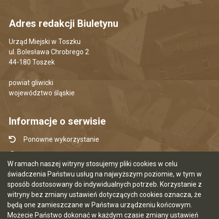
Adres redakcji Biuletynu
Urząd Miejski w Toszku
ul. Bolesława Chrobrego 2
44-180 Toszek
powiat gliwicki
województwo śląskie
Informacje o serwisie
Ponowne wykorzystanie
Udostępnianie informacji publicznej
W ramach naszej witryny stosujemy pliki cookies w celu
Mapa serwisu
świadczenia Państwu usług na najwyższym poziomie, w tym w
sposób dostosowany do indywidualnych potrzeb. Korzystanie z
Instrukcja obsługi
witryny bez zmiany ustawień dotyczących cookies oznacza, że
Statystyki oglądalności
będą one zamieszczane w Państwa urządzeniu końcowym.
Możecie Państwo dokonać w każdym czasie zmiany ustawień
Ostatnia aktualizacja BIP: 05.08.2026 07:35