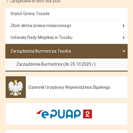
Zarządzenie nr 0050.304.2025
Statut Gminy Toszek
Zbiór aktów prawa miejscowego
Uchwały Rady Miejskiej w Toszku
Zarządzenia Burmistrza Toszka
Zarządzenia Burmistrza (do 25.10.2025 r.)
Dziennik Urzędowy Województwa Śląskiego
Otwiera się w nowej karcie