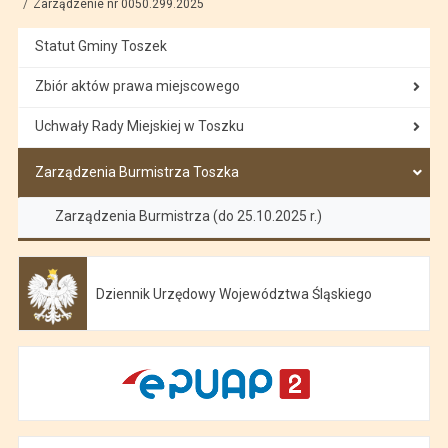
Zarządzenie nr 0050.299.2025
Statut Gminy Toszek
Zbiór aktów prawa miejscowego
Uchwały Rady Miejskiej w Toszku
Zarządzenia Burmistrza Toszka
Zarządzenia Burmistrza (do 25.10.2025 r.)
Dziennik Urzędowy Województwa Śląskiego
Otwiera się w nowej karcie