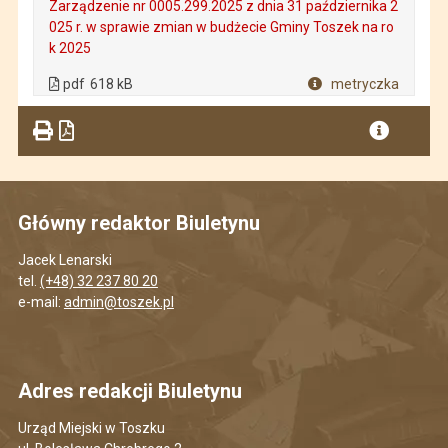
Zarządzenie nr 0005.299.2025 z dnia 31 października 2
025 r. w sprawie zmian w budżecie Gminy Toszek na ro
k 2025
. Plik w formacie: pdf
. Rozmiar pliku: 618 kB
. Otwiera się w nowej karcie.
pdf
618 kB
metryczka
Plik w formacie
Główny redaktor Biuletynu
Jacek Lenarski
tel.
(+48) 32 237 80 20
e-mail:
admin@toszek.pl
Adres redakcji Biuletynu
Urząd Miejski w Toszku