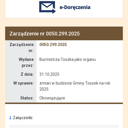
Zarządzenie nr 0050.299.2025
Zarządzenie
Zarządzenie
0050.299.2025
nr:
Wydane
Burmistrza Toszka jako organu
przez:
Z dnia:
31.10.2025
W sprawie:
zmian w budżecie Gminy Toszek na rok
2025
Status:
Obowiązujące
Załączniki: