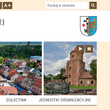
Szukaj w serwisie
Szukaj
zwiększ czcionkę
EJ
Zatrzymaj animację
Odtwórz animację
SOŁECTWA
JEDNOSTKI ORGANIZACYJNE