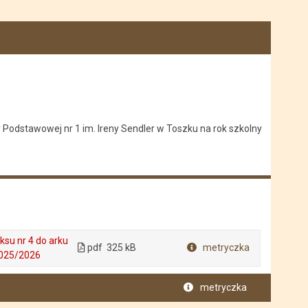
 Podstawowej nr 1 im. Ireny Sendler w Toszku na rok szkolny
ksu nr 4 do arku
pdf
325 kB
metryczka
2025/2026
Plik w formacie
metryczka