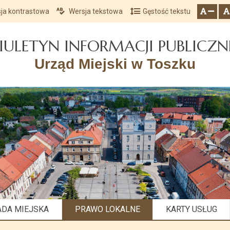
ja kontrastowa
Wersja tekstowa
Gęstość tekstu
Przejdź do głównego menu
Przejdź do mapy serwisu
Przejdź do treści
zresetuj
zmniejsz czcionkę
IULETYN INFORMACJI PUBLICZN
Urząd Miejski w Toszku
ADA MIEJSKA
PRAWO LOKALNE
KARTY USŁUG