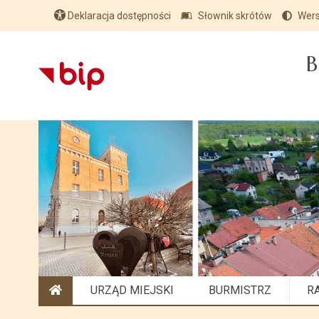
Deklaracja dostępności
Słownik skrótów
Wers
B
URZĄD MIEJSKI
BURMISTRZ
R
STRONA GŁÓWNA