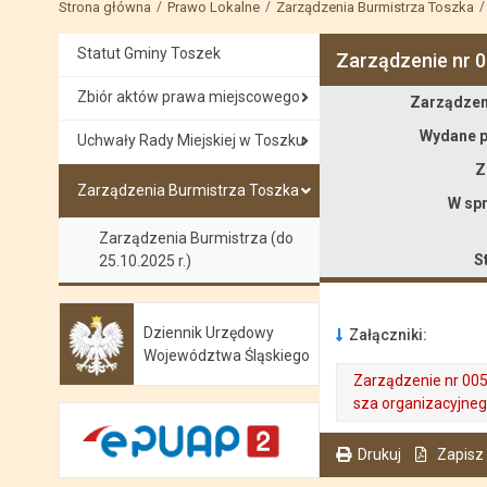
Strona główna
Prawo Lokalne
Zarządzenia Burmistrza Toszka
Statut Gminy Toszek
Zarządzenie nr 
Zarządzenie
Zbiór aktów prawa miejscowego
Zarządzeni
Wydane p
Uchwały Rady Miejskiej w Toszku
Z
Zarządzenia Burmistrza Toszka
W spr
Zarządzenia Burmistrza (do
S
25.10.2025 r.)
Dziennik Urzędowy
Załączniki:
Otwiera się w nowej karcie
Województwa Śląskiego
Zarządzenie nr 005
sza organizacyjneg
. Plik w formacie: pdf
. Rozmiar pliku: 325 kB
. Otwiera się w nowej karcie.
Drukuj
Zapisz
. Ta sama treść dostępna jest na bieżącej stronie