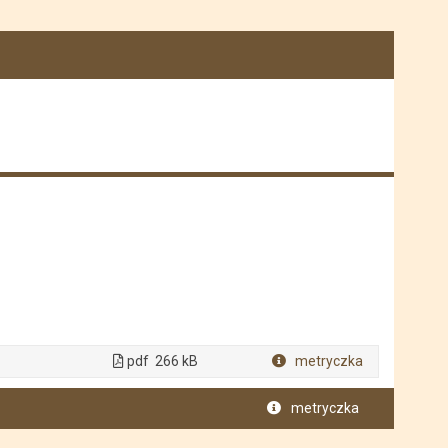
pdf
266 kB
metryczka
Plik w formacie
metryczka