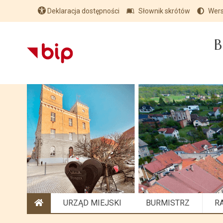
Deklaracja dostępności
Słownik skrótów
Wers
B
URZĄD MIEJSKI
BURMISTRZ
R
STRONA GŁÓWNA