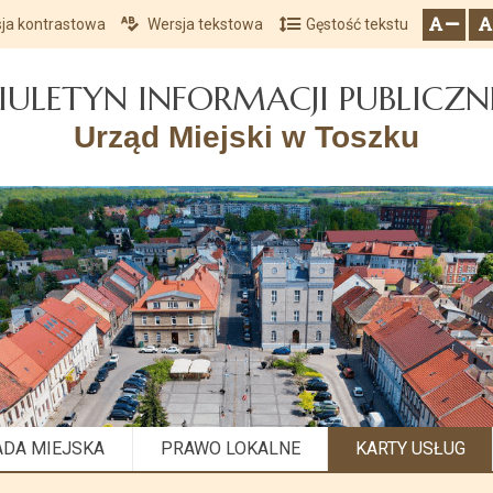
ja kontrastowa
Wersja tekstowa
Gęstość tekstu
Przejdź do głównego menu
Przejdź do mapy serwisu
Przejdź do treści
zresetuj
zmniejsz czcionkę
IULETYN INFORMACJI PUBLICZN
Urząd Miejski w Toszku
ADA MIEJSKA
PRAWO LOKALNE
KARTY USŁUG