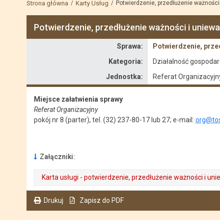
Strona główna
Karty Usług
Potwierdzenie, przedłużenie ważności 
Potwierdzenie, przedłużenie ważności i uniewa
Sprawa
Sprawa:
Potwierdzenie, przed
Kategoria:
Działalność gospodarc
Jednostka:
Referat Organizacyjn
Miejsce załatwienia sprawy
Referat Organizacyjny
pokój nr 8 (parter), tel. (32) 237-80-17 lub 27; e-mail:
org@tos
Załączniki:
Karta usługi - potwierdzenie, przedłużenie ważności i un
. Plik w formacie: pdf
. Rozmiar pliku: 266 kB
. Otwiera się w nowej karcie.
Drukuj
Zapisz do PDF
. Ta sama treść dostępna jest na bieżącej stronie