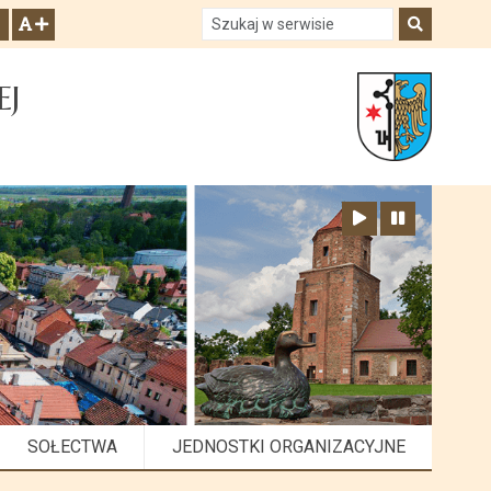
Szukaj w serwisie
Szukaj
zwiększ czcionkę
EJ
Zatrzymaj animację
Odtwórz animację
SOŁECTWA
JEDNOSTKI ORGANIZACYJNE