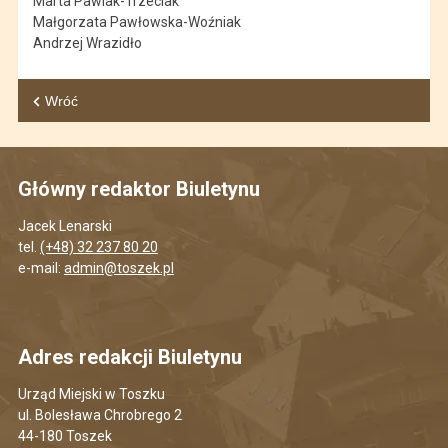
Marta Pawlak-Trzeciak
Małgorzata Pawłowska-Woźniak
Andrzej Wrazidło
Wróć
Główny redaktor Biuletynu
Jacek Lenarski
tel.
(+48) 32 237 80 20
e-mail:
admin@toszek.pl
Adres redakcji Biuletynu
Urząd Miejski w Toszku
ul. Bolesława Chrobrego 2
44-180 Toszek