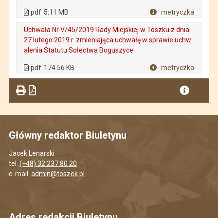
. Plik w formacie: pdf
. Rozmiar pliku: 5.11 MB
. Otwiera się w nowej karcie.
pdf
5.11 MB
metryczka
Plik w formacie
Uchwała Nr V/45/2019 Rady Miejskiej w Toszku z dnia
27 lutego 2019 r. zmieniająca uchwałę w sprawie uchw
alenia Statutu Sołectwa Boguszyce
. Plik w formacie: pdf
. Rozmiar pliku: 174.56 KB
. Otwiera się w nowej karcie.
pdf
174.56 KB
metryczka
Plik w formacie
Główny redaktor Biuletynu
Jacek Lenarski
tel.
(+48) 32 237 80 20
e-mail:
admin@toszek.pl
Adres redakcji Biuletynu