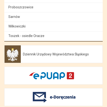
Proboszczowice
Sarnów
Wilkowiczki
Toszek - osiedle Oracze
Dziennik Urzędowy Województwa Śląskiego
Otwiera się w nowej karcie