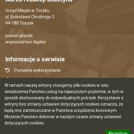
Urząd Miejski w Toszku
ul. Bolesława Chrobrego 2
44-180 Toszek
powiat gliwicki
województwo śląskie
Informacje o serwisie
Ponowne wykorzystanie
Udostępnianie informacji publicznej
W ramach naszej witryny stosujemy pliki cookies w celu
Mapa serwisu
świadczenia Państwu usług na najwyższym poziomie, w tym w
sposób dostosowany do indywidualnych potrzeb. Korzystanie z
Instrukcja obsługi
witryny bez zmiany ustawień dotyczących cookies oznacza, że
Statystyki oglądalności
będą one zamieszczane w Państwa urządzeniu końcowym.
Możecie Państwo dokonać w każdym czasie zmiany ustawień
Ostatnia aktualizacja BIP: 07.08.2026 12:50
dotyczących cookies.
Akceptuję