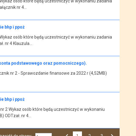
 Wykaz osób które będą uczestniczyć w wykonaniu zadania
ałącznik nr 4…
e bhp i ppoż
 Wykaz osób które będą uczestniczyć w wykonaniu zadania
ł. nr 4 Klauzula…
 (konta podstawowego oraz pomocniczego).
znik nr 2 - Sprawozdanie finansowe za 2022 r (4,52MB)
e bhp i ppoż
 nr 2 Wykaz osób które będą uczestniczyć w wykonaniu
B) ODTzał. nr 4…
rzejdź do strony:
1
Przejdź do strony numer
2
Przejdź do strony numer
3