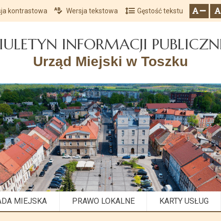
ja kontrastowa
Wersja tekstowa
Gęstość tekstu
Przejdź do głównego menu
Przejdź do mapy serwisu
Przejdź do treści
zresetuj
zmniejsz czcionkę
IULETYN INFORMACJI PUBLICZN
Urząd Miejski w Toszku
ADA MIEJSKA
PRAWO LOKALNE
KARTY USŁUG