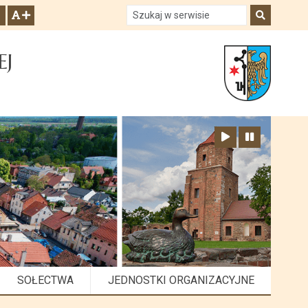
Szukaj w serwisie
Szukaj
zwiększ czcionkę
EJ
Zatrzymaj animację
Odtwórz animację
SOŁECTWA
JEDNOSTKI ORGANIZACYJNE