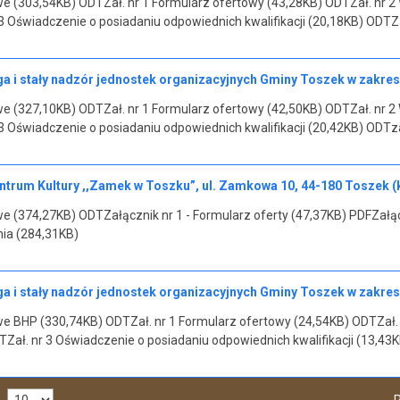
e (303,54KB) ODTZał. nr 1 Formularz ofertowy (43,28KB) ODTZał. nr 2
3 Oświadczenie o posiadaniu odpowiednich kwalifikacji (20,18KB) ODTZ
 i stały nadzór jednostek organizacyjnych Gminy Toszek w zakresi
e (327,10KB) ODTZał. nr 1 Formularz ofertowy (42,50KB) ODTZał. nr 2
3 Oświadczenie o posiadaniu odpowiednich kwalifikacji (20,42KB) ODTza
trum Kultury ,,Zamek w Toszku”, ul. Zamkowa 10, 44-180 Toszek
e (374,27KB) ODTZałącznik nr 1 - Formularz oferty (47,37KB) PDFZałąc
ia (284,31KB)
 i stały nadzór jednostek organizacyjnych Gminy Toszek w zakresi
e BHP (330,74KB) ODTZał. nr 1 Formularz ofertowy (24,54KB) ODTZał.
Zał. nr 3 Oświadczenie o posiadaniu odpowiednich kwalifikacji (13,43K
P