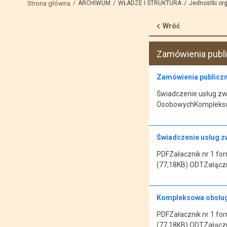
Strona główna
ARCHIWUM
WŁADZE I STRUKTURA
Jednostki org
Wróć
Zamówienia publi
Zamówienia publiczn
Świadczenie usług zw
OsobowychKompleksow
Świadczenie usług z
PDFZałacznik nr 1 fo
(77,18KB) ODTZałączni
Kompleksowa obsług
PDFZałacznik nr 1 fo
(77,18KB) ODTZałączni