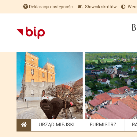
Deklaracja dostępności
Słownik skrótów
Wers
B
URZĄD MIEJSKI
BURMISTRZ
R
STRONA GŁÓWNA