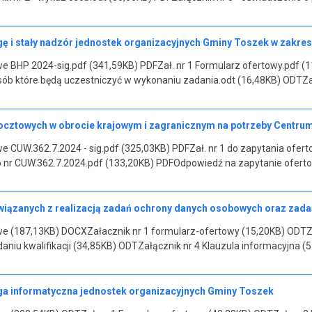
 i stały nadzór jednostek organizacyjnych Gminy Toszek w zakresi
 BHP 2024-sig.pdf (341,59KB) PDFZał. nr 1 Formularz ofertowy.pdf (1
sób które będą uczestniczyć w wykonaniu zadania.odt (16,48KB) ODTZa
ocztowych w obrocie krajowym i zagranicznym na potrzeby Centr
 CUW.362.7.2024 - sig.pdf (325,03KB) PDFZał. nr 1 do zapytania ofert
 nr CUW.362.7.2024.pdf (133,20KB) PDFOdpowiedź na zapytanie oferto
wiązanych z realizacją zadań ochrony danych osobowych oraz zad
e (187,13KB) DOCXZałacznik nr 1 formularz-ofertowy (15,20KB) ODTZał
aniu kwalifikacji (34,85KB) ODTZałącznik nr 4 Klauzula informacyjna (
a informatyczna jednostek organizacyjnych Gminy Toszek