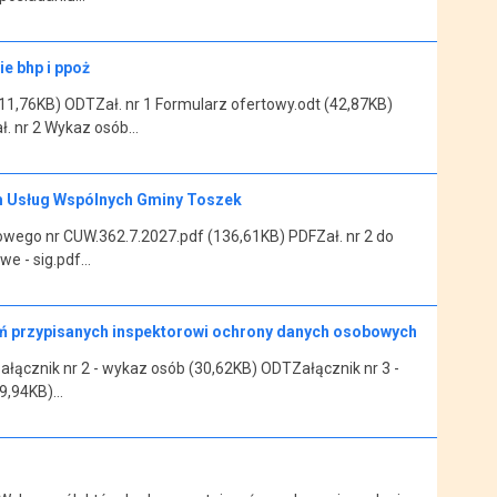
e bhp i ppoż
11,76KB) ODTZał. nr 1 Formularz ofertowy.odt (42,87KB)
ł. nr 2 Wykaz osób…
um Usług Wspólnych Gminy Toszek
owego nr CUW.362.7.2027.pdf (136,61KB) PDFZał. nr 2 do
we - sig.pdf…
ań przypisanych inspektorowi ochrony danych osobowych
ącznik nr 2 - wykaz osób (30,62KB) ODTZałącznik nr 3 -
59,94KB)…