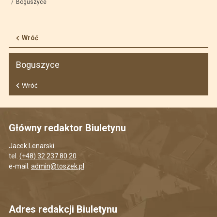
Boguszyce
Wróć
Boguszyce
Wróć
Główny redaktor Biuletynu
Jacek Lenarski
tel.
(+48) 32 237 80 20
e-mail:
admin@toszek.pl
Adres redakcji Biuletynu