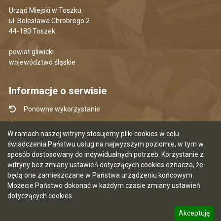
Urząd Miejski w Toszku
ul. Bolesława Chrobrego 2
44-180 Toszek
powiat gliwicki
województwo śląskie
Informacje o serwisie
Ponowne wykorzystanie
Udostępnianie informacji publicznej
W ramach naszej witryny stosujemy pliki cookies w celu
Mapa serwisu
świadczenia Państwu usług na najwyższym poziomie, w tym w
sposób dostosowany do indywidualnych potrzeb. Korzystanie z
Instrukcja obsługi
witryny bez zmiany ustawień dotyczących cookies oznacza, że
Statystyki oglądalności
będą one zamieszczane w Państwa urządzeniu końcowym.
Możecie Państwo dokonać w każdym czasie zmiany ustawień
Ostatnia aktualizacja BIP: 07.08.2026 12:50
dotyczących cookies.
Akceptuję
5.7.0 [120]
CMS i hosting: Logonet Sp. z o.o. w Bydgoszczy
informację o polityce prywatności