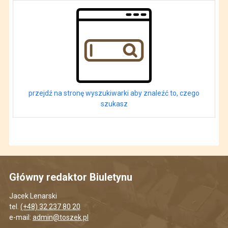
przejdź na stronę wyszukiwarki aby znaleźć to, czego
szukasz
Główny redaktor Biuletynu
Jacek Lenarski
tel.
(+48) 32 237 80 20
e-mail:
admin@toszek.pl