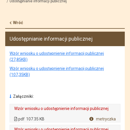
Udostępnianie informacji publicznej
Wróć
Udostępnianie informacji publicznej
Wzór wniosku o udostępnienie informacji publicznej
(27,85KB)
Wzór wniosku o udostępnienie informacji publicznej
(107,35KB)
Załączniki:
Wzór wniosku o udostępnienie informacji publicznej
. Plik w formacie: pdf
. Rozmiar pliku: 107.35 KB
. Otwiera się w nowej karcie.
pdf
107.35 KB
metryczka
Plik w formacie
Wzór wniosku o udostępnienie informacji publicznej