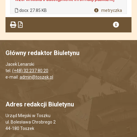
. Plik w formacie: docx
. Rozmiar pliku: 27.85 KB
docx
27.85 KB
metryczka
Plik w formacie
Główny redaktor Biuletynu
Jacek Lenarski
tel.
(+48) 32 237 80 20
e-mail:
admin@toszek.pl
Adres redakcji Biuletynu
Urząd Miejski w Toszku
ul. Bolesława Chrobrego 2
44-180 Toszek