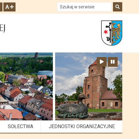
Szukaj w serwisie
Szukaj
zwiększ czcionkę
EJ
Zatrzymaj animację
Odtwórz animację
SOŁECTWA
JEDNOSTKI ORGANIZACYJNE