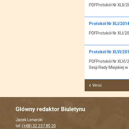
PDFProtokół Nr XLII/20
Protokół Nr XLI/2014 
PDFProtokół Nr XLI/201
Protokół Nr XLVI/201
PDFProtokół Nr XLVI/20
Sesji Rady Miejskiej 
Wróć
Główny redaktor Biuletynu
Jacek Lenarski
tel.
(+48) 32 237 80 20