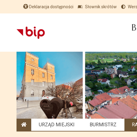
Deklaracja dostępności
Słownik skrótów
Wers
B
URZĄD MIEJSKI
BURMISTRZ
R
STRONA GŁÓWNA