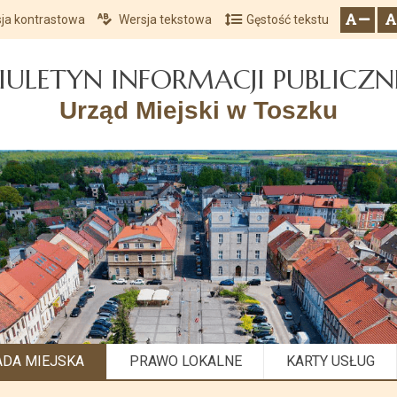
ja kontrastowa
Wersja tekstowa
Gęstość tekstu
Przejdź do głównego menu
Przejdź do mapy serwisu
Przejdź do treści
zresetuj
zmniejsz czcionkę
IULETYN INFORMACJI PUBLICZN
Urząd Miejski w Toszku
ADA MIEJSKA
PRAWO LOKALNE
KARTY USŁUG