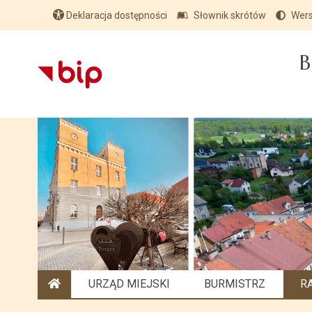
Deklaracja dostępności
Słownik skrótów
Wers
B
URZĄD MIEJSKI
BURMISTRZ
R
STRONA GŁÓWNA