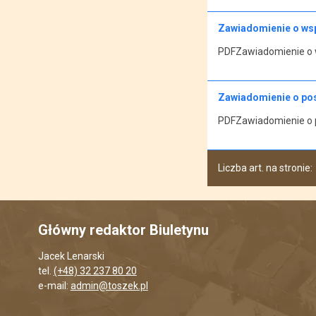
Zawiadomienie o wsp
PDFZawiadomienie o w
Zawiadomienie o posi
PDFZawiadomienie o po
Liczba art. na stronie:
Główny redaktor Biuletynu
Jacek Lenarski
tel.
(+48) 32 237 80 20
e-mail:
admin@toszek.pl