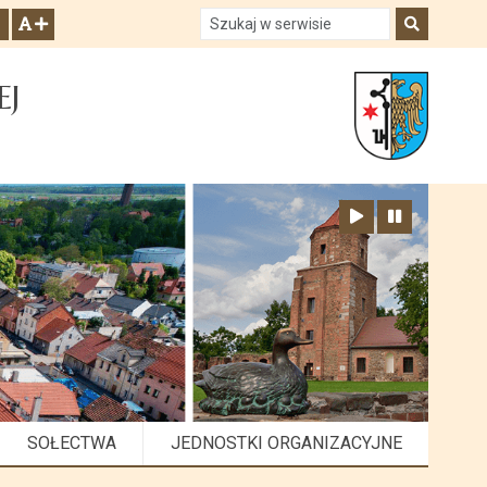
Szukaj w serwisie
Szukaj
zwiększ czcionkę
EJ
Zatrzymaj animację
Odtwórz animację
SOŁECTWA
JEDNOSTKI ORGANIZACYJNE