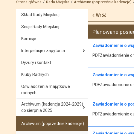
Strona główna
Rada Miejska
Archiwum (poprzednie kadencje)
Skład Rady Miejskiej
Wróć
Sesje Rady Miejskiej
Planowane posie
Komisje
Zawiadomienie o wsp
Interpelacje i zapytania
PDFZawiadomienie o w
Dyżury i kontakt
Kluby Radnych
Zawiadomienie o wsp
PDFZawiadomienie o w
Oświadczenia majątkowe
radnych
Archiwum (kadencja 2024-2029)
Zawiadomienie o posi
do sierpnia 2025
PDFZawiadomienie o po
Archiwum (poprzednie kadencje)
Zawiadomienie o wsp