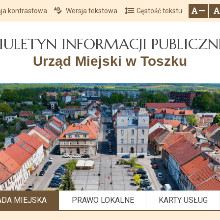
ja kontrastowa
Wersja tekstowa
Gęstość tekstu
Przejdź do głównego menu
Przejdź do mapy serwisu
Przejdź do treści
zresetuj
zmniejsz czcionkę
IULETYN INFORMACJI PUBLICZN
Urząd Miejski w Toszku
ADA MIEJSKA
PRAWO LOKALNE
KARTY USŁUG