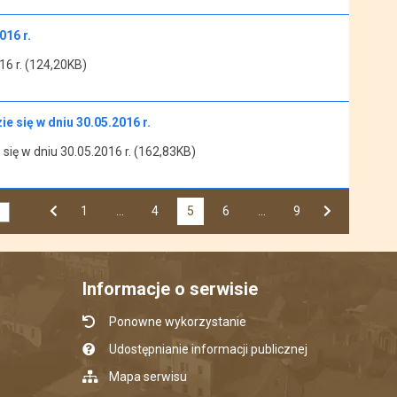
16 r.
6 r. (124,20KB)
 się w dniu 30.05.2016 r.
się w dniu 30.05.2016 r. (162,83KB)
Przejdź do strony numer
1
…
Przejdź do strony numer
4
5
Przejdź do strony numer
6
…
Przejdź do strony numer
9
Strona numer
Poprzednia strona
Następna strona
Informacje o serwisie
Ponowne wykorzystanie
Udostępnianie informacji publicznej
Mapa serwisu