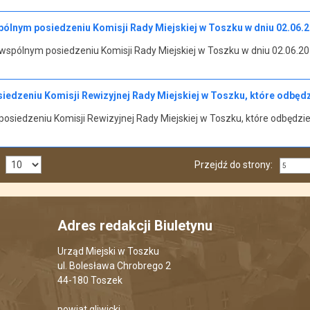
ólnym posiedzeniu Komisji Rady Miejskiej w Toszku w dniu 02.06.20
spólnym posiedzeniu Komisji Rady Miejskiej w Toszku w dniu 02.06.201
edzeniu Komisji Rewizyjnej Rady Miejskiej w Toszku, które odbędzie
siedzeniu Komisji Rewizyjnej Rady Miejskiej w Toszku, które odbędzie 
Przejdź do strony:
Adres redakcji Biuletynu
Urząd Miejski w Toszku
ul. Bolesława Chrobrego 2
44-180 Toszek
powiat gliwicki