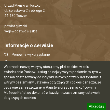
Urząd Miejski w Toszku
ul. Bolesława Chrobrego 2
44-180 Toszek
powiat gliwicki
województwo śląskie
Informacje o serwisie
Ponowne wykorzystanie
Udostępnianie informacji publicznej
W ramach naszej witryny stosujemy pliki cookies w celu
Mapa serwisu
świadczenia Państwu usług na najwyższym poziomie, w tym w
sposób dostosowany do indywidualnych potrzeb. Korzystanie z
Instrukcja obsługi
witryny bez zmiany ustawień dotyczących cookies oznacza, że
Statystyki oglądalności
będą one zamieszczane w Państwa urządzeniu końcowym.
Możecie Państwo dokonać w każdym czasie zmiany ustawień
Ostatnia aktualizacja BIP: 07.08.2026 12:50
dotyczących cookies.
Akceptuję
5.7.0 [120]
CMS i hosting: Logonet Sp. z o.o. w Bydgoszczy
informację o polityce prywatności