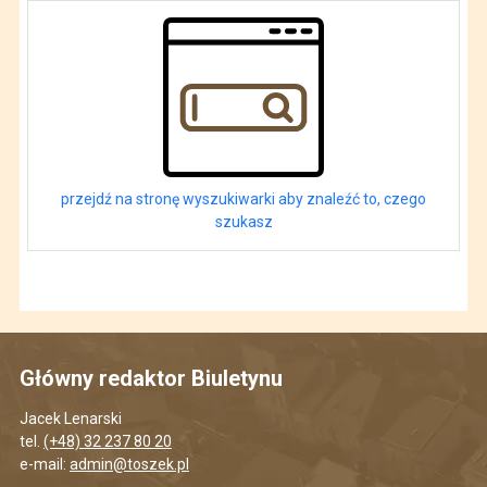
przejdź na stronę wyszukiwarki aby znaleźć to, czego
szukasz
Główny redaktor Biuletynu
Jacek Lenarski
tel.
(+48) 32 237 80 20
e-mail:
admin@toszek.pl