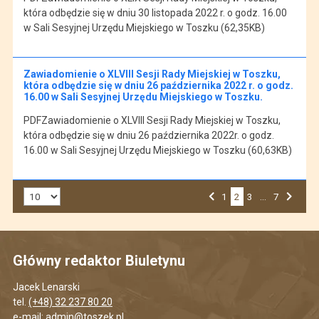
która odbędzie się w dniu 30 listopada 2022 r. o godz. 16.00
w Sali Sesyjnej Urzędu Miejskiego w Toszku (62,35KB)
Zawiadomienie o XLVIII Sesji Rady Miejskiej w Toszku,
która odbędzie się w dniu 26 października 2022 r. o godz.
16.00 w Sali Sesyjnej Urzędu Miejskiego w Toszku.
PDFZawiadomienie o XLVIII Sesji Rady Miejskiej w Toszku,
która odbędzie się w dniu 26 października 2022r. o godz.
16.00 w Sali Sesyjnej Urzędu Miejskiego w Toszku (60,63KB)
Liczba art. na stronie:
Przejdź do strony numer
1
2
Przejdź do strony numer
3
…
Przejdź do strony numer
7
Strona numer
Poprzednia strona
Następna strona
Główny redaktor Biuletynu
Jacek Lenarski
tel.
(+48) 32 237 80 20
e-mail:
admin@toszek.pl