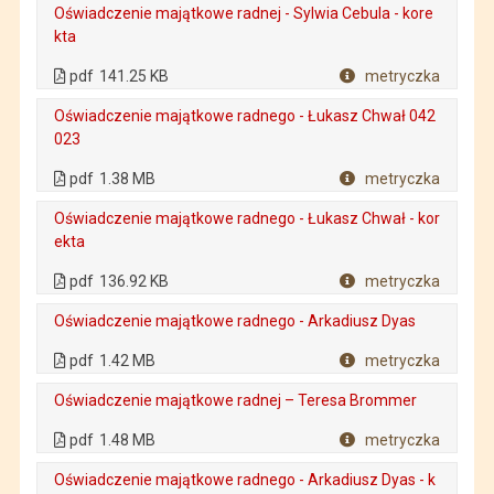
Oświadczenie majątkowe radnej - Sylwia Cebula - kore
kta
. Plik w formacie: pdf
. Rozmiar pliku: 141.25 KB
. Otwiera się w nowej karcie.
pdf
141.25 KB
metryczka
Plik w formacie
Oświadczenie majątkowe radnego - Łukasz Chwał 042
023
. Plik w formacie: pdf
. Rozmiar pliku: 1.38 MB
. Otwiera się w nowej karcie.
pdf
1.38 MB
metryczka
Plik w formacie
Oświadczenie majątkowe radnego - Łukasz Chwał - kor
ekta
. Plik w formacie: pdf
. Rozmiar pliku: 136.92 KB
. Otwiera się w nowej karcie.
pdf
136.92 KB
metryczka
Plik w formacie
Oświadczenie majątkowe radnego - Arkadiusz Dyas
. Plik w formacie: pdf
. Rozmiar pliku: 1.42 MB
. Otwiera się w nowej karcie.
pdf
1.42 MB
metryczka
Plik w formacie
Oświadczenie majątkowe radnej – Teresa Brommer
. Plik w formacie: pdf
. Rozmiar pliku: 1.48 MB
. Otwiera się w nowej karcie.
pdf
1.48 MB
metryczka
Plik w formacie
Oświadczenie majątkowe radnego - Arkadiusz Dyas - k