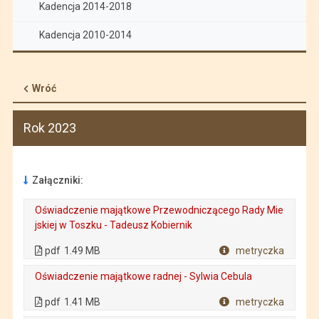
Kadencja 2014-2018
Kadencja 2010-2014
Wróć
Rok 2023
Załączniki:
Oświadczenie majątkowe Przewodniczącego Rady Mie
jskiej w Toszku - Tadeusz Kobiernik
. Plik w formacie: pdf
. Rozmiar pliku: 1.49 MB
. Otwiera się w nowej karcie.
pdf
1.49 MB
metryczka
Plik w formacie
Oświadczenie majątkowe radnej - Sylwia Cebula
. Plik w formacie: pdf
. Rozmiar pliku: 1.41 MB
. Otwiera się w nowej karcie.
pdf
1.41 MB
metryczka
Plik w formacie