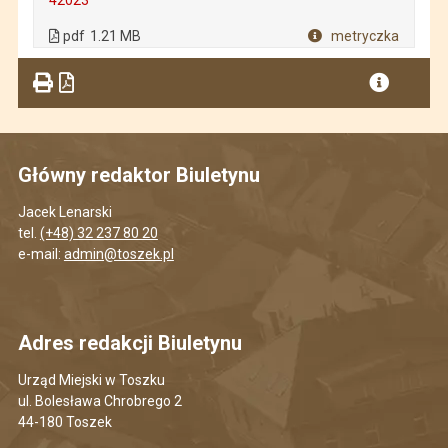
. Plik w formacie: pdf
. Rozmiar pliku: 1.21 MB
. Otwiera się w nowej karcie.
pdf
1.21 MB
metryczka
Plik w formacie
Główny redaktor Biuletynu
Jacek Lenarski
tel.
(+48) 32 237 80 20
e-mail:
admin@toszek.pl
Adres redakcji Biuletynu
Urząd Miejski w Toszku
ul. Bolesława Chrobrego 2
44-180 Toszek