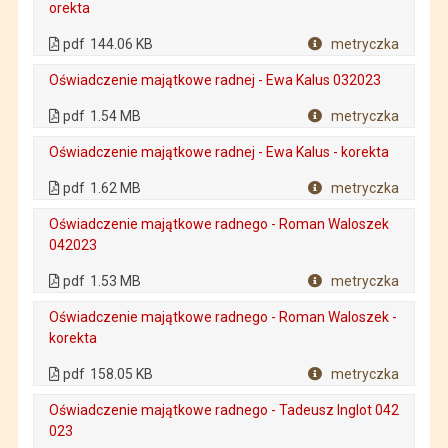
orekta
. Plik w formacie: pdf
. Rozmiar pliku: 144.06 KB
. Otwiera się w nowej karcie.
pdf
144.06 KB
metryczka
Plik w formacie
Oświadczenie majątkowe radnej - Ewa Kalus 032023
. Plik w formacie: pdf
. Rozmiar pliku: 1.54 MB
. Otwiera się w nowej karcie.
pdf
1.54 MB
metryczka
Plik w formacie
Oświadczenie majątkowe radnej - Ewa Kalus - korekta
. Plik w formacie: pdf
. Rozmiar pliku: 1.62 MB
. Otwiera się w nowej karcie.
pdf
1.62 MB
metryczka
Plik w formacie
Oświadczenie majątkowe radnego - Roman Waloszek
042023
. Plik w formacie: pdf
. Rozmiar pliku: 1.53 MB
. Otwiera się w nowej karcie.
pdf
1.53 MB
metryczka
Plik w formacie
Oświadczenie majątkowe radnego - Roman Waloszek -
korekta
. Plik w formacie: pdf
. Rozmiar pliku: 158.05 KB
. Otwiera się w nowej karcie.
pdf
158.05 KB
metryczka
Plik w formacie
Oświadczenie majątkowe radnego - Tadeusz Inglot 042
023